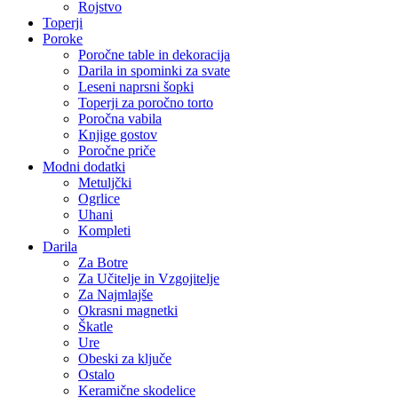
Rojstvo
Toperji
Poroke
Poročne table in dekoracija
Darila in spominki za svate
Leseni naprsni šopki
Toperji za poročno torto
Poročna vabila
Knjige gostov
Poročne priče
Modni dodatki
Metuljčki
Ogrlice
Uhani
Kompleti
Darila
Za Botre
Za Učitelje in Vzgojitelje
Za Najmlajše
Okrasni magnetki
Škatle
Ure
Obeski za ključe
Ostalo
Keramične skodelice