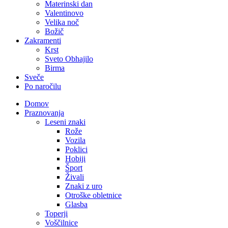
Materinski dan
Valentinovo
Velika noč
Božič
Zakramenti
Krst
Sveto Obhajilo
Birma
Sveče
Po naročilu
Domov
Praznovanja
Leseni znaki
Rože
Vozila
Poklici
Hobiji
Šport
Živali
Znaki z uro
Otroške obletnice
Glasba
Toperji
Voščilnice