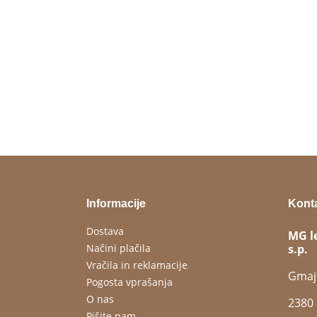
Informacije
Kont
Dostava
MG l
Načini plačila
s.p.
Vračila in reklamacije
Gmaj
Pogosta vprašanja
O nas
2380 
Pišite nam