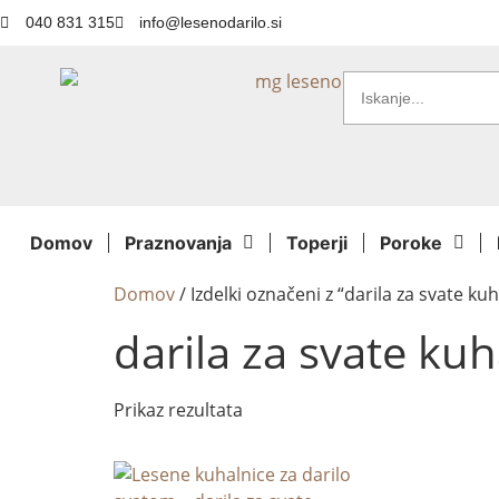
040 831 315
info@lesenodarilo.si
Domov
Praznovanja
Toperji
Poroke
Domov
/ Izdelki označeni z “darila za svate ku
darila za svate kuh
Prikaz rezultata