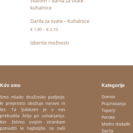
Darila za svate – Kuhalnice
€
1,90
–
€
2,10
Izberite možnosti
Kdo smo
Kategorije
Domov
Smo mlado družinsko podjetje,
ki preprosto obožuje naravo in
Praznovanja
les. Ta ljubezen je v nas
Toperji
prebudila željo po ustvarjanju.
Poroke
Ker želimo svojim strankam
Modni dodatki
ponuditi le najboljše, so naši
Darila