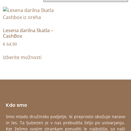
Lesena darilna škatla –
CashBox
€
64,90
Izberite možnosti
Kdo smo
Smo mlado družinsko podjetje, ki preprosto obožuje naravo
in les. Ta ljubezen je v nas prebudila željo po ustvarjanju.
Ker želimo svojim strankam ponuditi le najboljše, so naši