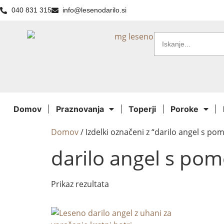
040 831 315
info@lesenodarilo.si
Domov
Praznovanja
Toperji
Poroke
Domov
/ Izdelki označeni z “darilo angel s p
darilo angel s p
Prikaz rezultata