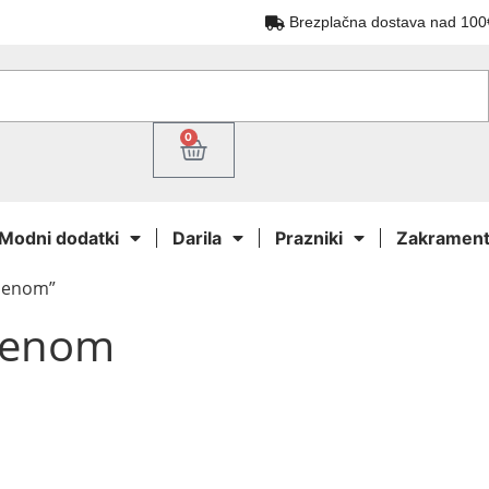
Brezplačna dostava nad 100
0
Modni dodatki
Darila
Prazniki
Zakrament
omenom”
omenom