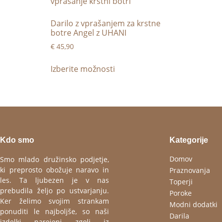
Darilo z vprašanjem za krstne
botre Angel z UHANI
€
45,90
Izberite možnosti
Kdo smo
Kategorije
Domov
Smo mlado družinsko podjetje,
ki preprosto obožuje naravo in
Praznovanja
les. Ta ljubezen je v nas
Toperji
prebudila željo po ustvarjanju.
Poroke
Ker želimo svojim strankam
Modni dodatki
ponuditi le najboljše, so naši
Darila
izdelki narejeni zgolj iz