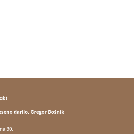
akt
eseno darilo, Gregor Bošnik
na 30,