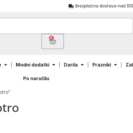
Brezplačna dostava nad 100
0
e
Modni dodatki
Darila
Prazniki
Za
Po naročilu
otro”
otro