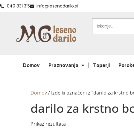
040 831 315
info@lesenodarilo.si
Domov
Praznovanja
Toperji
Porok
Domov
/ Izdelki označeni z “darilo za krstno b
darilo za krstno b
Prikaz rezultata