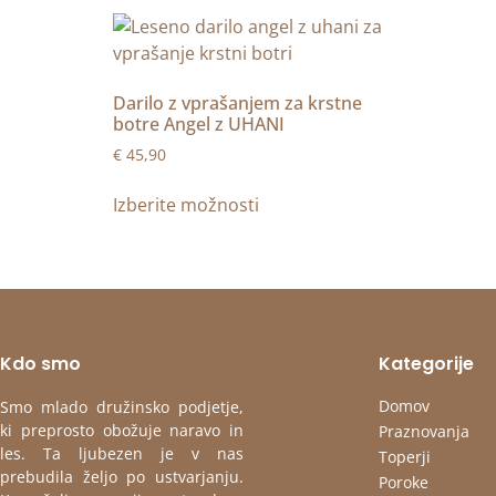
Darilo z vprašanjem za krstne
botre Angel z UHANI
€
45,90
Izberite možnosti
Kdo smo
Kategorije
Domov
Smo mlado družinsko podjetje,
ki preprosto obožuje naravo in
Praznovanja
les. Ta ljubezen je v nas
Toperji
prebudila željo po ustvarjanju.
Poroke