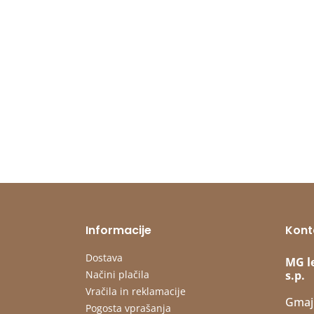
Informacije
Kont
Dostava
MG l
Načini plačila
s.p.
Vračila in reklamacije
Gmaj
Pogosta vprašanja