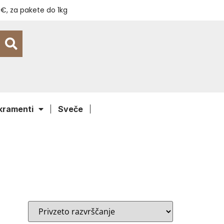
€, za pakete do 1kg
kramenti
Sveče