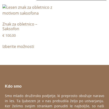
Znak za obletnico –
Saksofon
€
100,00
Izberite možnosti
Kdo smo
Smo mlado družinsko podjetje, ki preprosto obožuje naravo
in les. Ta ljubezen je v nas prebudila željo po ustvarjanju.
Ker želimo svojim strankam ponuditi le najboljše, so naši