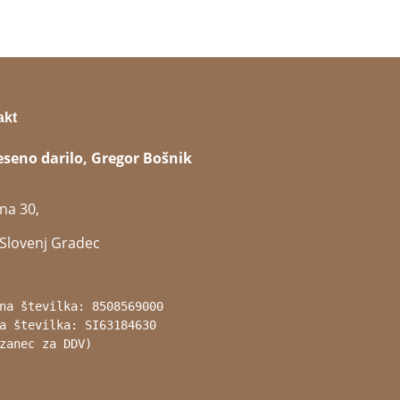
akt
eseno darilo, Gregor Bošnik
na 30,
Slovenj Gradec
na številka: 8508569000
a številka: SI63184630 
zanec za DDV)