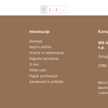
1
2
3
→
Informacije
Kont
Dostava
MG l
Načini plačila
s.p.
Vračila in reklamacije
Gmaj
Pogosta vprašanja
O nas
2380 
Pišite nam
Pogoji poslovanja
Zasebnost in piškotki
Matič
Davčn
(zave