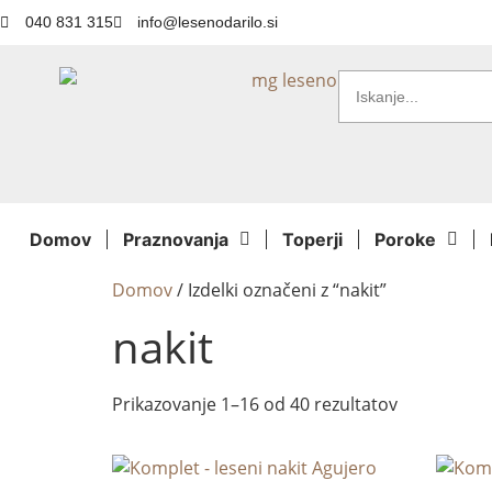
040 831 315
info@lesenodarilo.si
Domov
Praznovanja
Toperji
Poroke
Domov
/ Izdelki označeni z “nakit”
nakit
Prikazovanje 1–16 od 40 rezultatov