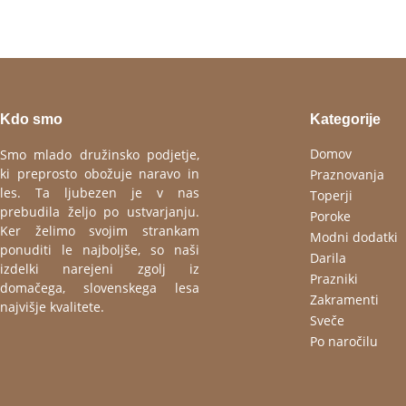
Kdo smo
Kategorije
Domov
Smo mlado družinsko podjetje,
ki preprosto obožuje naravo in
Praznovanja
les. Ta ljubezen je v nas
Toperji
prebudila željo po ustvarjanju.
Poroke
Ker želimo svojim strankam
Modni dodatki
ponuditi le najboljše, so naši
Darila
izdelki narejeni zgolj iz
Prazniki
domačega, slovenskega lesa
Zakramenti
najvišje kvalitete.
Sveče
Po naročilu