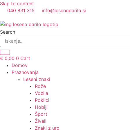
Skip to content
040 831 315
info@lesenodarilo.si
Search
€
0,00
0
Cart
Domov
Praznovanja
Leseni znaki
Rože
Vozila
Poklici
Hobiji
Šport
Živali
Znaki z uro