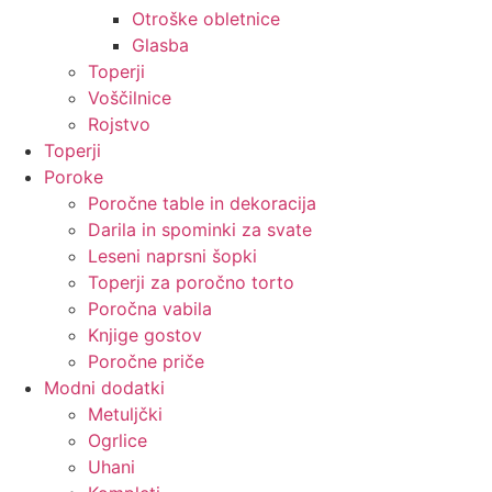
Otroške obletnice
Glasba
Toperji
Voščilnice
Rojstvo
Toperji
Poroke
Poročne table in dekoracija
Darila in spominki za svate
Leseni naprsni šopki
Toperji za poročno torto
Poročna vabila
Knjige gostov
Poročne priče
Modni dodatki
Metuljčki
Ogrlice
Uhani