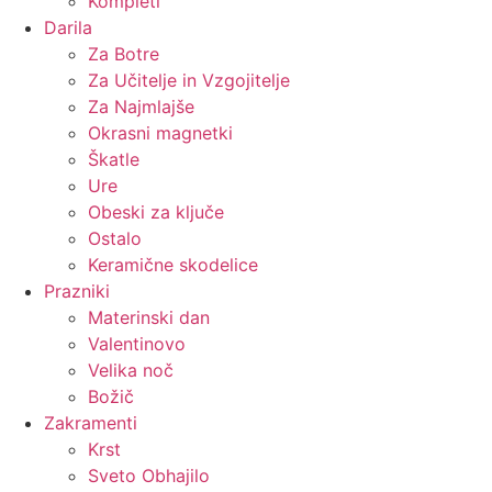
Kompleti
Darila
Za Botre
Za Učitelje in Vzgojitelje
Za Najmlajše
Okrasni magnetki
Škatle
Ure
Obeski za ključe
Ostalo
Keramične skodelice
Prazniki
Materinski dan
Valentinovo
Velika noč
Božič
Zakramenti
Krst
Sveto Obhajilo