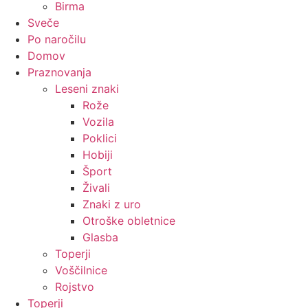
Birma
Sveče
Po naročilu
Domov
Praznovanja
Leseni znaki
Rože
Vozila
Poklici
Hobiji
Šport
Živali
Znaki z uro
Otroške obletnice
Glasba
Toperji
Voščilnice
Rojstvo
Toperji