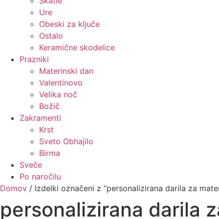
Škatle
Ure
Obeski za ključe
Ostalo
Keramične skodelice
Prazniki
Materinski dan
Valentinovo
Velika noč
Božič
Zakramenti
Krst
Sveto Obhajilo
Birma
Sveče
Po naročilu
Domov
/ Izdelki označeni z “personalizirana darila za mate
personalizirana darila 