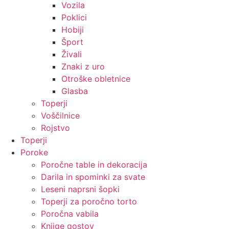
Vozila
Poklici
Hobiji
Šport
Živali
Znaki z uro
Otroške obletnice
Glasba
Toperji
Voščilnice
Rojstvo
Toperji
Poroke
Poročne table in dekoracija
Darila in spominki za svate
Leseni naprsni šopki
Toperji za poročno torto
Poročna vabila
Knjige gostov