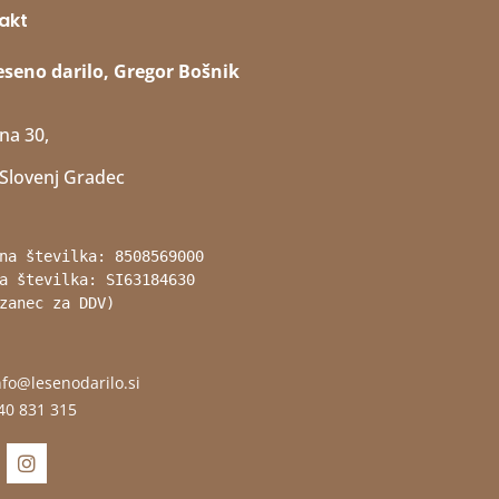
akt
eseno darilo, Gregor Bošnik
na 30,
Slovenj Gradec
na številka: 8508569000
a številka: SI63184630 
zanec za DDV)
nfo@lesenodarilo.si
40 831 315