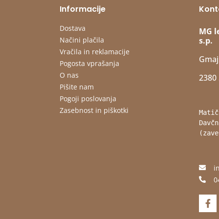
Informacije
Kont
Dostava
MG l
Načini plačila
s.p.
Vračila in reklamacije
Gmaj
Pogosta vprašanja
O nas
2380 
Pišite nam
Pogoji poslovanja
Zasebnost in piškotki
Matič
Davčn
(zave
i
0