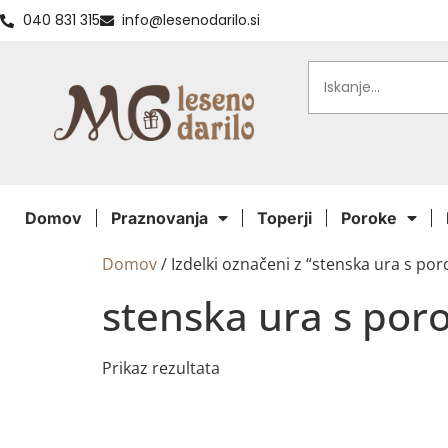
040 831 315
info@lesenodarilo.si
Domov
Praznovanja
Toperji
Poroke
Domov
/ Izdelki označeni z “stenska ura s po
stenska ura s por
Prikaz rezultata