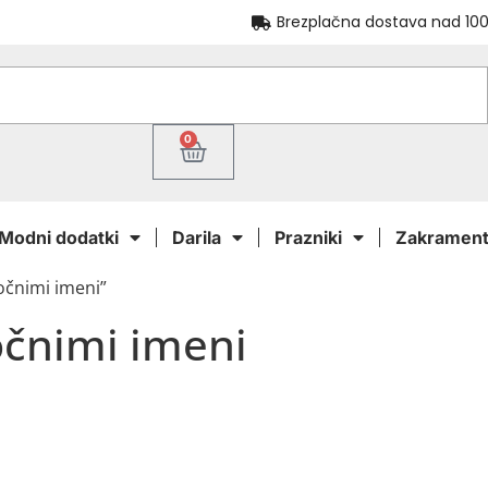
Brezplačna dostava nad 100
0
Modni dodatki
Darila
Prazniki
Zakrament
ročnimi imeni”
očnimi imeni