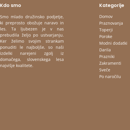
Kdo smo
Kategorije
Domov
Smo mlado družinsko podjetje,
ki preprosto obožuje naravo in
Praznovanja
les. Ta ljubezen je v nas
Toperji
prebudila željo po ustvarjanju.
Poroke
Ker želimo svojim strankam
Modni dodatki
ponuditi le najboljše, so naši
Darila
izdelki narejeni zgolj iz
Prazniki
domačega, slovenskega lesa
Zakramenti
najvišje kvalitete.
Sveče
Po naročilu