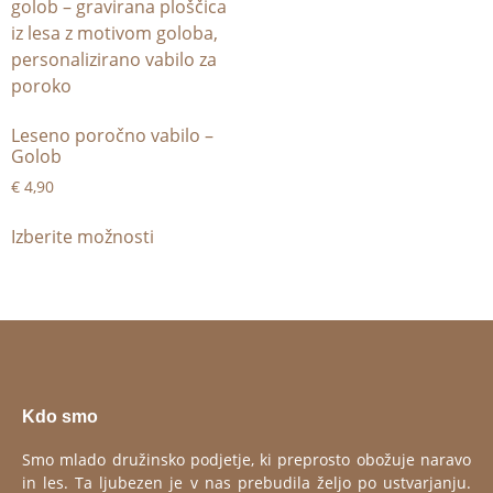
Leseno poročno vabilo –
Golob
€
4,90
Izberite možnosti
Kdo smo
Smo mlado družinsko podjetje, ki preprosto obožuje naravo
in les. Ta ljubezen je v nas prebudila željo po ustvarjanju.