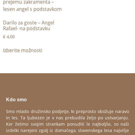
Darilo za goste – Angel
Rafael- na podstavku
€
4,00
Izberite možnosti
Kdo smo
Smo mlado družinsko podjetje, ki preprosto obožuje naravo
in les. Ta ljubezen je v nas prebudila željo po ustvarjanju.
Ker želimo svojim strankam ponuditi le najboljše, so naši
izdelki narejeni zgolj iz domačega, slovenskega lesa najvišje