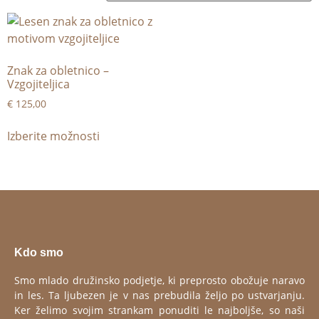
Znak za obletnico –
Vzgojiteljica
€
125,00
Izberite možnosti
Kdo smo
Smo mlado družinsko podjetje, ki preprosto obožuje naravo
in les. Ta ljubezen je v nas prebudila željo po ustvarjanju.
Ker želimo svojim strankam ponuditi le najboljše, so naši