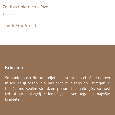
Znak za obletnico – Pivo
€
85,00
Izberite možnosti
Kdo smo
Smo mlado družinsko podjetje, ki preprosto obožuje naravo
in les. Ta ljubezen je v nas prebudila željo po ustvarjanju.
Ker želimo svojim strankam ponuditi le najboljše, so naši
izdelki narejeni zgolj iz domačega, slovenskega lesa najvišje
kvalitete.