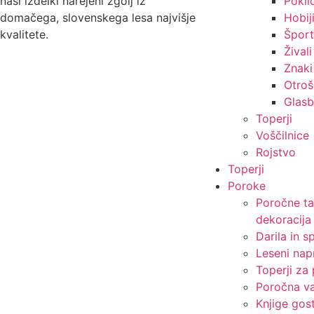
naši izdelki narejeni zgolj iz
Poklic
domačega, slovenskega lesa najvišje
Hobij
kvalitete.
Šport
Živali
Znaki
Otroš
Glas
Toperji
Voščilnice
Rojstvo
Toperji
Poroke
Poročne ta
dekoracija
Darila in 
Leseni nap
Toperji za
Poročna va
Knjige gos