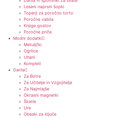
Darila in spominki za svate
Leseni naprsni šopki
Toperji za poročno torto
Poročna vabila
Knjige gostov
Poročne priče
Modni dodatki
Metuljčki
Ogrlice
Uhani
Kompleti
Darila
Za Botre
Za Učitelje in Vzgojitelje
Za Najmlajše
Okrasni magnetki
Škatle
Ure
Obeski za ključe