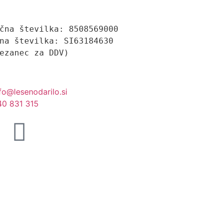
čna številka: 8508569000
na številka: SI63184630 
ezanec za DDV)
fo@lesenodarilo.si
40 831 315