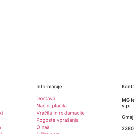
Informacije
Kont
Dostava
MG le
Načini plačila
s.p.
ki
Vračila in reklamacije
Gmaj
Pogosta vprašanja
a
O nas
2380