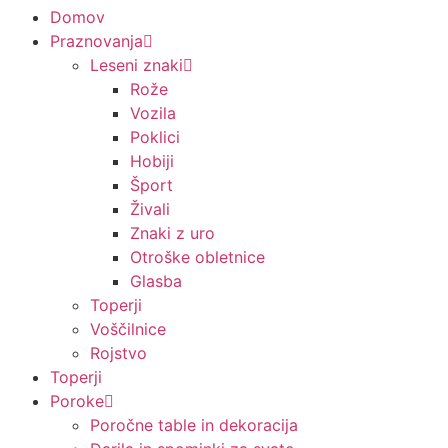
Domov
Praznovanja
Leseni znaki
Rože
Vozila
Poklici
Hobiji
Šport
Živali
Znaki z uro
Otroške obletnice
Glasba
Toperji
Voščilnice
Rojstvo
Toperji
Poroke
Poročne table in dekoracija