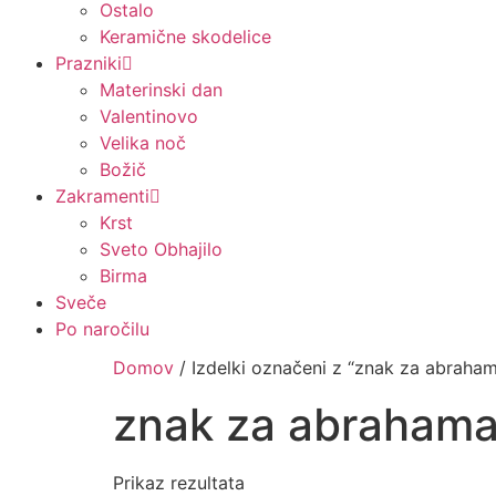
Ostalo
Keramične skodelice
Prazniki
Materinski dan
Valentinovo
Velika noč
Božič
Zakramenti
Krst
Sveto Obhajilo
Birma
Sveče
Po naročilu
Domov
/ Izdelki označeni z “znak za abraha
znak za abrahama
Prikaz rezultata