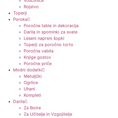
Voščilnice
Rojstvo
Toperji
Poroke
Poročne table in dekoracija
Darila in spominki za svate
Leseni naprsni šopki
Toperji za poročno torto
Poročna vabila
Knjige gostov
Poročne priče
Modni dodatki
Metuljčki
Ogrlice
Uhani
Kompleti
Darila
Za Botre
Za Učitelje in Vzgojitelje