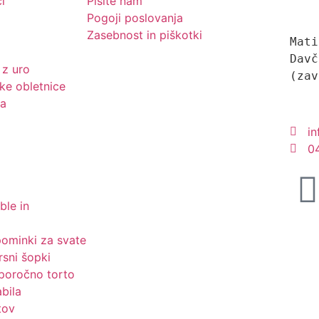
i
Pišite nam
i
Pogoji poslovanja
Zasebnost in piškotki
Mati
Davč
 z uro
(zav
ke obletnice
ba
in
0
ble in
spominki za svate
rsni šopki
 poročno torto
bila
tov