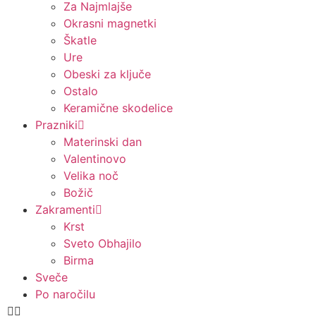
Za Najmlajše
Okrasni magnetki
Škatle
Ure
Obeski za ključe
Ostalo
Keramične skodelice
Prazniki
Materinski dan
Valentinovo
Velika noč
Božič
Zakramenti
Krst
Sveto Obhajilo
Birma
Sveče
Po naročilu