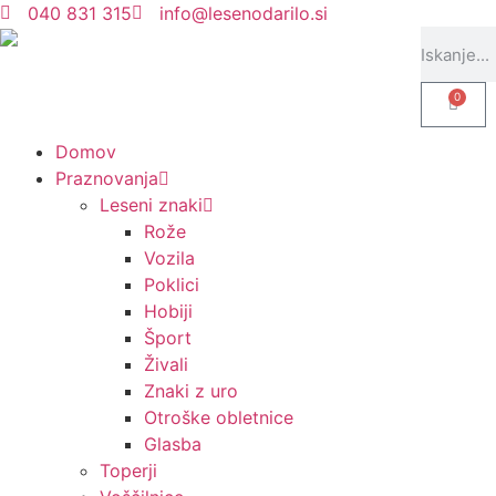
040 831 315
info@lesenodarilo.si
0
Domov
Praznovanja
Leseni znaki
Rože
Vozila
Poklici
Hobiji
Šport
Živali
Znaki z uro
Otroške obletnice
Glasba
Toperji