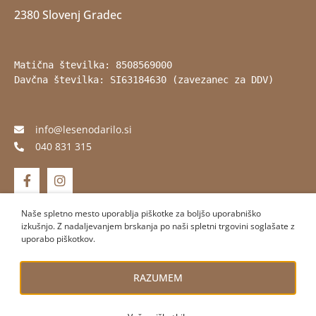
2380 Slovenj Gradec
Matična številka: 8508569000
Davčna številka: SI63184630 (zavezanec za DDV)
info@lesenodarilo.si
040 831 315
Naše spletno mesto uporablja piškotke za boljšo uporabniško
izkušnjo. Z nadaljevanjem brskanja po naši spletni trgovini soglašate z
uporabo piškotkov.
MG leseno darilo © 2026 Vse pravice pridržane
Pogoji poslovanja
RAZUMEM
Zasebnost & Piškotki