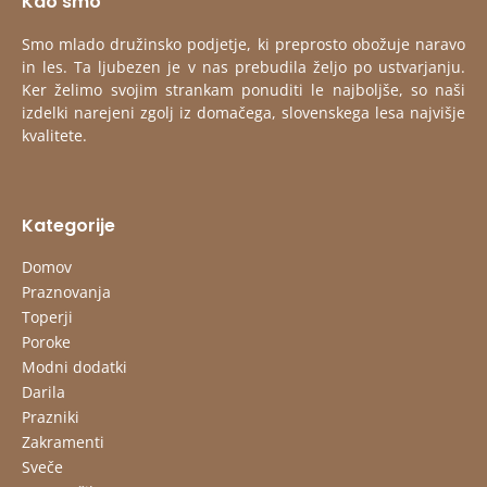
Kdo smo
Smo mlado družinsko podjetje, ki preprosto obožuje naravo
in les. Ta ljubezen je v nas prebudila željo po ustvarjanju.
Ker želimo svojim strankam ponuditi le najboljše, so naši
izdelki narejeni zgolj iz domačega, slovenskega lesa najvišje
kvalitete.
Kategorije
Domov
Praznovanja
Toperji
Poroke
Modni dodatki
Darila
Prazniki
Zakramenti
Sveče