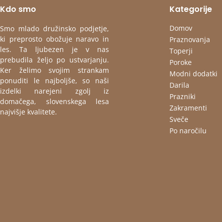
Kdo smo
Kategorije
Domov
Smo mlado družinsko podjetje,
ki preprosto obožuje naravo in
Praznovanja
les. Ta ljubezen je v nas
Toperji
prebudila željo po ustvarjanju.
Poroke
Ker želimo svojim strankam
Modni dodatki
ponuditi le najboljše, so naši
Darila
izdelki narejeni zgolj iz
Prazniki
domačega, slovenskega lesa
Zakramenti
najvišje kvalitete.
Sveče
Po naročilu