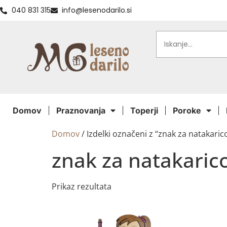
040 831 315
info@lesenodarilo.si
Domov
Praznovanja
Toperji
Poroke
Domov
/ Izdelki označeni z “znak za natakaric
znak za natakaric
Prikaz rezultata