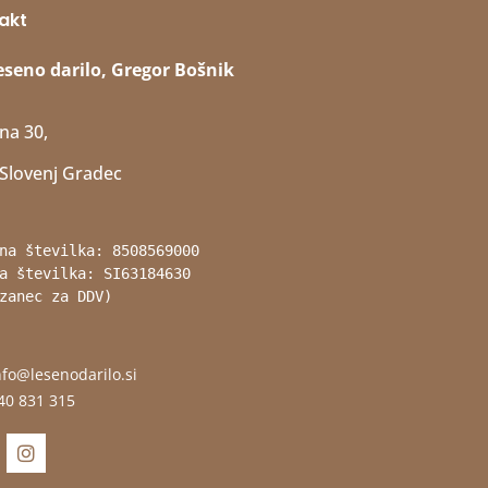
akt
eseno darilo, Gregor Bošnik
na 30,
Slovenj Gradec
na številka: 8508569000
a številka: SI63184630 
zanec za DDV)
nfo@lesenodarilo.si
40 831 315