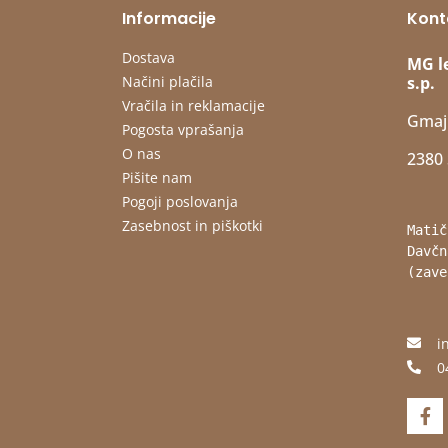
Informacije
Kont
Dostava
MG l
Načini plačila
s.p.
Vračila in reklamacije
Gmaj
Pogosta vprašanja
O nas
2380 
Pišite nam
Pogoji poslovanja
Zasebnost in piškotki
Matič
Davčn
(zave
i
0