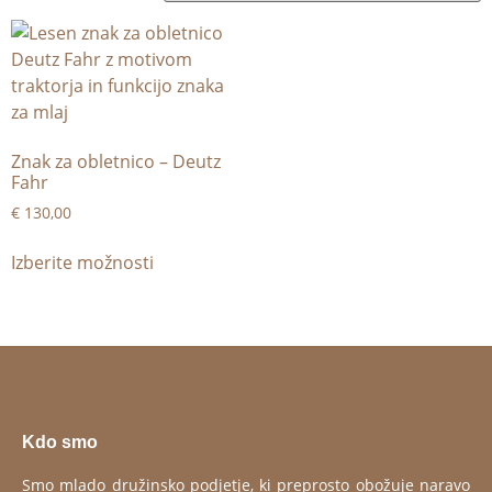
Znak za obletnico – Deutz
Fahr
€
130,00
Izberite možnosti
Kdo smo
Smo mlado družinsko podjetje, ki preprosto obožuje naravo