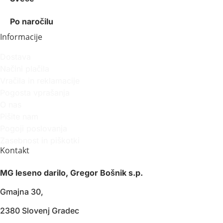
Po naročilu
Informacije
Dostava
Načini plačila
Vračila in reklamacije
Pogosta vprašanja
O nas
Pišite nam
Pogoji poslovanja
Zasebnost in piškotki
Kontakt
MG leseno darilo, Gregor Bošnik s.p.
Gmajna 30,
2380 Slovenj Gradec