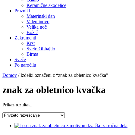
Keramične skodelice
Prazniki
Materinski dan
Valentinovo
Velika noč
Božič
Zakramenti
Krst
Sveto Obhajilo
Birma
Sveče
Po naročilu
Domov
/ Izdelki označeni z “znak za obletnico kvačka”
znak za obletnico kvačka
Prikaz rezultata