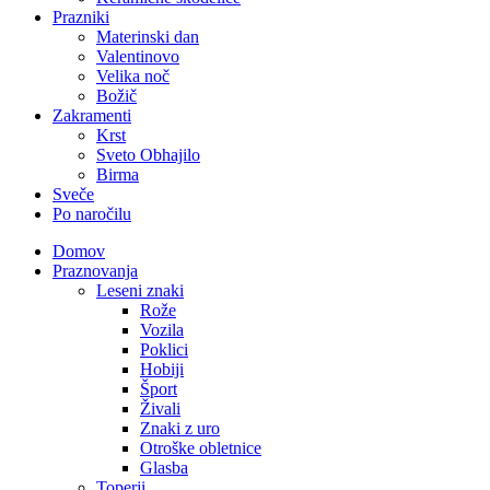
Prazniki
Materinski dan
Valentinovo
Velika noč
Božič
Zakramenti
Krst
Sveto Obhajilo
Birma
Sveče
Po naročilu
Domov
Praznovanja
Leseni znaki
Rože
Vozila
Poklici
Hobiji
Šport
Živali
Znaki z uro
Otroške obletnice
Glasba
Toperji