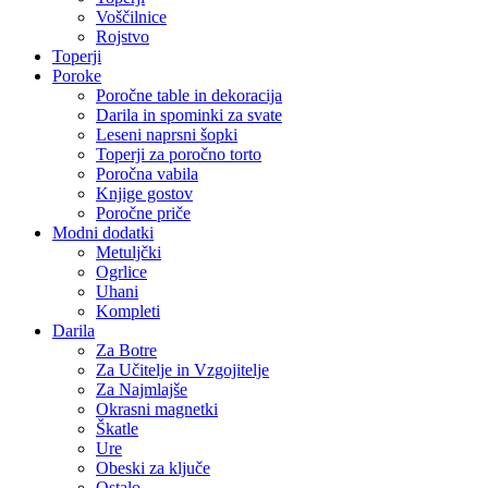
Voščilnice
Rojstvo
Toperji
Poroke
Poročne table in dekoracija
Darila in spominki za svate
Leseni naprsni šopki
Toperji za poročno torto
Poročna vabila
Knjige gostov
Poročne priče
Modni dodatki
Metuljčki
Ogrlice
Uhani
Kompleti
Darila
Za Botre
Za Učitelje in Vzgojitelje
Za Najmlajše
Okrasni magnetki
Škatle
Ure
Obeski za ključe
Ostalo