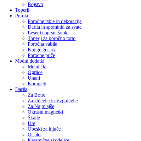
Rojstvo
Toperji
Poroke
Poročne table in dekoracija
Darila in spominki za svate
Leseni naprsni šopki
Toperji za poročno torto
Poročna vabila
Knjige gostov
Poročne priče
Modni dodatki
Metuljčki
Ogrlice
Uhani
Kompleti
Darila
Za Botre
Za Učitelje in Vzgojitelje
Za Najmlajše
Okrasni magnetki
Škatle
Ure
Obeski za ključe
Ostalo
Keramične skodelice