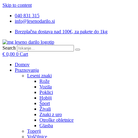
Skip to content
040 831 315
info@lesenodarilo.si
Brezplačna dostava nad 100€, za pakete do 1kg
Search
€
0,00
0
Cart
Domov
Praznovanja
Leseni znaki
Rože
Vozila
Poklici
Hobiji
Šport
Živali
Znaki z uro
Otroške obletnice
Glasba
Toperji
Voščilnice