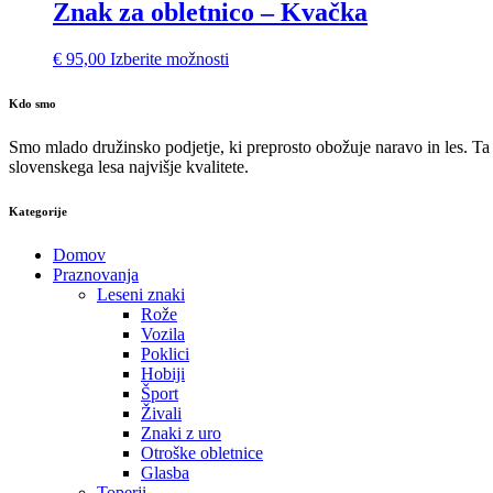
Znak za obletnico – Kvačka
€
95,00
Izberite možnosti
Kdo smo
Smo mlado družinsko podjetje, ki preprosto obožuje naravo in les. Ta l
slovenskega lesa najvišje kvalitete.
Kategorije
Domov
Praznovanja
Leseni znaki
Rože
Vozila
Poklici
Hobiji
Šport
Živali
Znaki z uro
Otroške obletnice
Glasba
Toperji