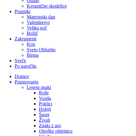
Ostalo
Keramične skodelice
Prazniki
Materinski dan
Valentinovo
Velika noč
Božič
Zakramenti
Krst
Sveto Obhajilo
Birma
Sveče
Po naročilu
Domov
Praznovanja
Leseni znaki
Rože
Vozila
Poklici
Hobiji
Šport
Živali
Znaki z uro
Otroške obletnice