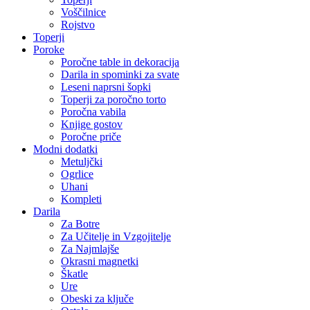
Voščilnice
Rojstvo
Toperji
Poroke
Poročne table in dekoracija
Darila in spominki za svate
Leseni naprsni šopki
Toperji za poročno torto
Poročna vabila
Knjige gostov
Poročne priče
Modni dodatki
Metuljčki
Ogrlice
Uhani
Kompleti
Darila
Za Botre
Za Učitelje in Vzgojitelje
Za Najmlajše
Okrasni magnetki
Škatle
Ure
Obeski za ključe