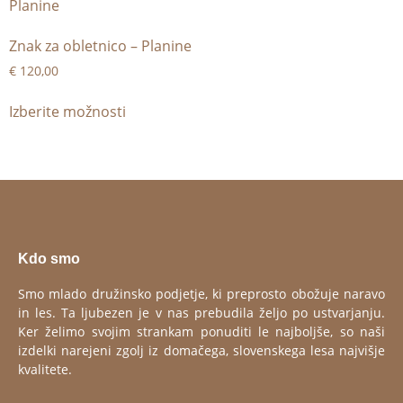
Znak za obletnico – Planine
€
120,00
Izberite možnosti
Kdo smo
Smo mlado družinsko podjetje, ki preprosto obožuje naravo
in les. Ta ljubezen je v nas prebudila željo po ustvarjanju.
Ker želimo svojim strankam ponuditi le najboljše, so naši
izdelki narejeni zgolj iz domačega, slovenskega lesa najvišje
kvalitete.