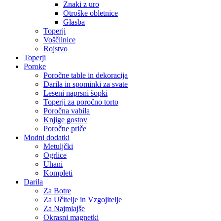
Znaki z uro
Otroške obletnice
Glasba
Toperji
Voščilnice
Rojstvo
Toperji
Poroke
Poročne table in dekoracija
Darila in spominki za svate
Leseni naprsni šopki
Toperji za poročno torto
Poročna vabila
Knjige gostov
Poročne priče
Modni dodatki
Metuljčki
Ogrlice
Uhani
Kompleti
Darila
Za Botre
Za Učitelje in Vzgojitelje
Za Najmlajše
Okrasni magnetki