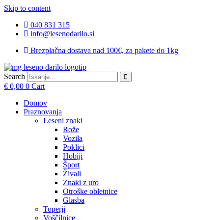
Skip to content
040 831 315
info@lesenodarilo.si
Brezplačna dostava nad 100€, za pakete do 1kg
Search
€
0,00
0
Cart
Domov
Praznovanja
Leseni znaki
Rože
Vozila
Poklici
Hobiji
Šport
Živali
Znaki z uro
Otroške obletnice
Glasba
Toperji
Voščilnice