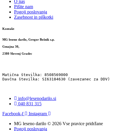
O nas
Pišite nam
Pogoji poslovanja
Zasebnost in piškotki
Kontakt
MG leseno darilo, Gregor Bošnik s.p.
Gmajna 30,
2380 Slovenj Gradec
Matična številka: 8508569000
Davčna številka: SI63184630 (zavezanec za DDV)
info@lesenodarilo.si
040 831 315
Facebook-f
Instagram
MG leseno darilo © 2026 Vse pravice pridržane
Pogoji poslovanja