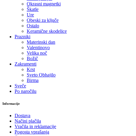
Okrasni magnetki
Škatle
Ure
Obeski za ključe
Ostalo
Keramične skodelice
Prazniki
Materinski dan
Valentinovo
Velika noč
Božič
Zakramenti
Krst
Sveto Obhajilo
Birma
Sveče
Po naročilu
Informacije
Dostava
Načini plačila
Vračila in reklamacije
Pogosta vprašanja