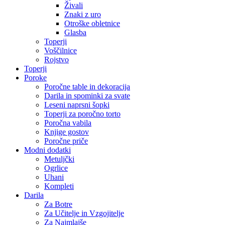
Živali
Znaki z uro
Otroške obletnice
Glasba
Toperji
Voščilnice
Rojstvo
Toperji
Poroke
Poročne table in dekoracija
Darila in spominki za svate
Leseni naprsni šopki
Toperji za poročno torto
Poročna vabila
Knjige gostov
Poročne priče
Modni dodatki
Metuljčki
Ogrlice
Uhani
Kompleti
Darila
Za Botre
Za Učitelje in Vzgojitelje
Za Najmlajše