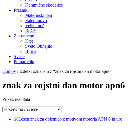
Keramične skodelice
Prazniki
Materinski dan
Valentinovo
Velika noč
Božič
Zakramenti
Krst
Sveto Obhajilo
Birma
Sveče
Po naročilu
Domov
/ Izdelki označeni z “znak za rojstni dan motor apn6”
znak za rojstni dan motor apn6
Prikaz rezultata