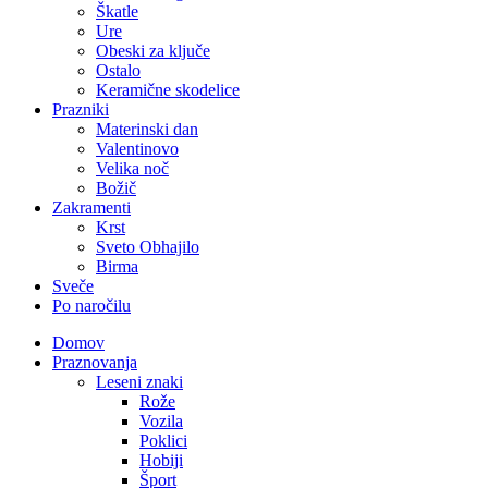
Škatle
Ure
Obeski za ključe
Ostalo
Keramične skodelice
Prazniki
Materinski dan
Valentinovo
Velika noč
Božič
Zakramenti
Krst
Sveto Obhajilo
Birma
Sveče
Po naročilu
Domov
Praznovanja
Leseni znaki
Rože
Vozila
Poklici
Hobiji
Šport