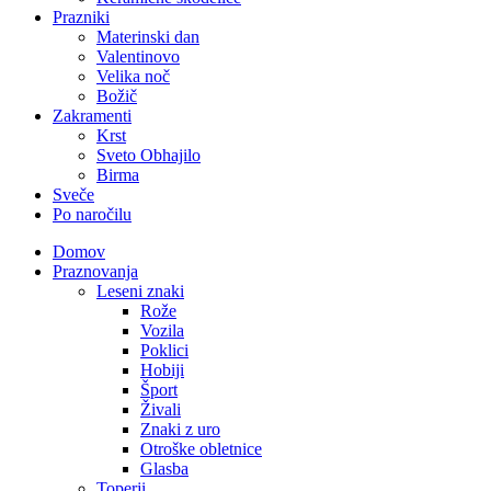
Prazniki
Materinski dan
Valentinovo
Velika noč
Božič
Zakramenti
Krst
Sveto Obhajilo
Birma
Sveče
Po naročilu
Domov
Praznovanja
Leseni znaki
Rože
Vozila
Poklici
Hobiji
Šport
Živali
Znaki z uro
Otroške obletnice
Glasba
Toperji