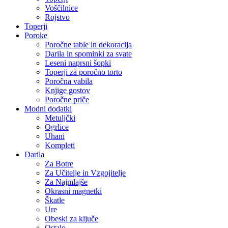
Voščilnice
Rojstvo
Toperji
Poroke
Poročne table in dekoracija
Darila in spominki za svate
Leseni naprsni šopki
Toperji za poročno torto
Poročna vabila
Knjige gostov
Poročne priče
Modni dodatki
Metuljčki
Ogrlice
Uhani
Kompleti
Darila
Za Botre
Za Učitelje in Vzgojitelje
Za Najmlajše
Okrasni magnetki
Škatle
Ure
Obeski za ključe
Ostalo