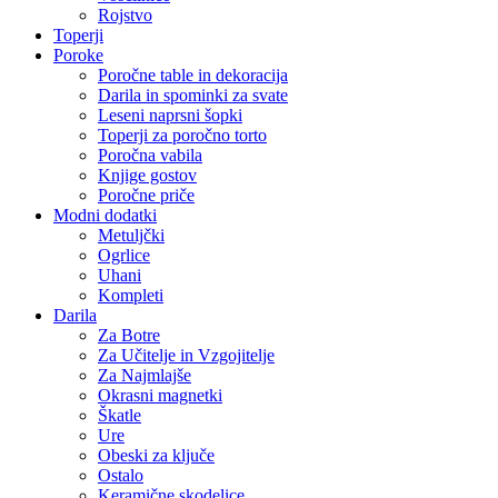
Rojstvo
Toperji
Poroke
Poročne table in dekoracija
Darila in spominki za svate
Leseni naprsni šopki
Toperji za poročno torto
Poročna vabila
Knjige gostov
Poročne priče
Modni dodatki
Metuljčki
Ogrlice
Uhani
Kompleti
Darila
Za Botre
Za Učitelje in Vzgojitelje
Za Najmlajše
Okrasni magnetki
Škatle
Ure
Obeski za ključe
Ostalo
Keramične skodelice