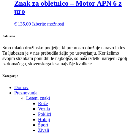
Znak za obletnico – Motor APN 6 z
uro
€
135,00
Izberite možnosti
Kdo smo
Smo mlado družinsko podjetje, ki preprosto obožuje naravo in les.
Ta ljubezen je v nas prebudila željo po ustvarjanju. Ker želimo
svojim strankam ponuditi le najboljše, so naši izdelki narejeni zgolj
iz domačega, slovenskega lesa najvišje kvalitete.
Kategorije
Domov
Praznovanja
Leseni znaki
Rože
Vozila
Poklici
Hobiji
Šport
Živali