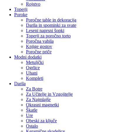
Rojstvo
Toperji
Poroke
Poročne table in dekoracija
Darila in spominki za svate
Leseni naprsni šopki
Toperji za poročno torto
Poročna vabila
Knjige gostov
Poročne priče
Modni dodatki
Metuljčki
Ogrlice
Uhani
Kompleti
Darila
Za Botre
Za Učitelje in Vzgojitelje
Za Najmlajše
Okrasni magnetki
Škatle
Ure
Obeski za ključe
Ostalo
Keramične skodelice