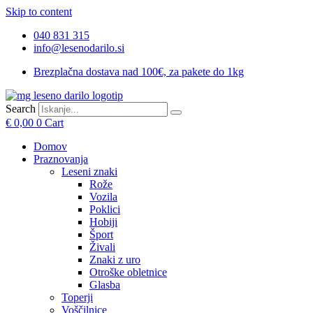
Skip to content
040 831 315
info@lesenodarilo.si
Brezplačna dostava nad 100€, za pakete do 1kg
Search
€
0,00
0
Cart
Domov
Praznovanja
Leseni znaki
Rože
Vozila
Poklici
Hobiji
Šport
Živali
Znaki z uro
Otroške obletnice
Glasba
Toperji
Voščilnice