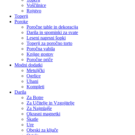
Voščilnice
Rojstvo
Toperji
Poroke
Poročne table in dekoracija
Darila in spominki za svate
Leseni naprsni šopki
Toperji za poročno torto
Poročna vabila
Knjige gostov
Poročne priče
Modni dodatki
Metuljčki
Ogrlice
Uhani
Kompleti
Darila
Za Botre
Za Učitelje in Vzgojitelje
Za Najmlajše
Okrasni magnetki
Škatle
Ure
Obeski za ključe