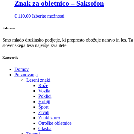
Znak za obletnico – Saksofon
€
110,00
Izberite možnosti
Kdo smo
Smo mlado družinsko podjetje, ki preprosto obožuje naravo in les. Ta l
slovenskega lesa najvišje kvalitete.
Kategorije
Domov
Praznovanja
Leseni znaki
Rože
Vozila
Poklici
Hobiji
Šport
Živali
Znaki z uro
Otroške obletnice
Glasba
Toperji