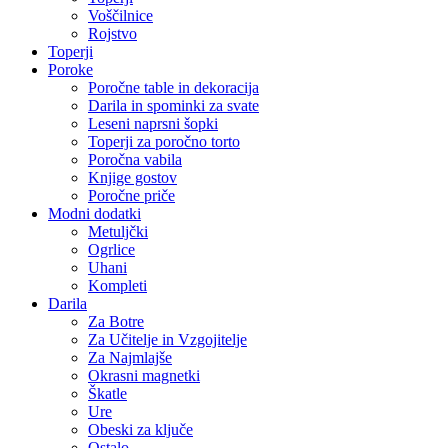
Voščilnice
Rojstvo
Toperji
Poroke
Poročne table in dekoracija
Darila in spominki za svate
Leseni naprsni šopki
Toperji za poročno torto
Poročna vabila
Knjige gostov
Poročne priče
Modni dodatki
Metuljčki
Ogrlice
Uhani
Kompleti
Darila
Za Botre
Za Učitelje in Vzgojitelje
Za Najmlajše
Okrasni magnetki
Škatle
Ure
Obeski za ključe
Ostalo