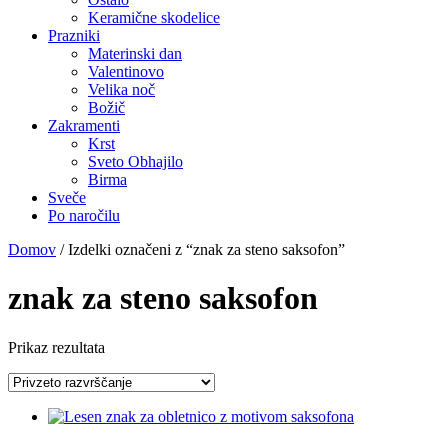
Keramične skodelice
Prazniki
Materinski dan
Valentinovo
Velika noč
Božič
Zakramenti
Krst
Sveto Obhajilo
Birma
Sveče
Po naročilu
Domov
/ Izdelki označeni z “znak za steno saksofon”
znak za steno saksofon
Prikaz rezultata