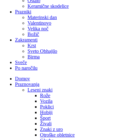
Ostalo
Keramične skodelice
Prazniki
Materinski dan
Valentinovo
Velika noč
Božič
Zakramenti
Krst
Sveto Obhajilo
Birma
Sveče
Po naročilu
Domov
Praznovanja
Leseni znaki
Rože
Vozila
Poklici
Hobiji
Šport
Živali
Znaki z uro
Otroške obletnice