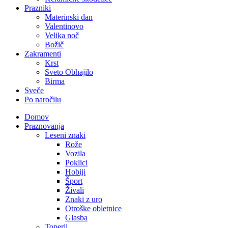
Prazniki
Materinski dan
Valentinovo
Velika noč
Božič
Zakramenti
Krst
Sveto Obhajilo
Birma
Sveče
Po naročilu
Domov
Praznovanja
Leseni znaki
Rože
Vozila
Poklici
Hobiji
Šport
Živali
Znaki z uro
Otroške obletnice
Glasba
Toperji