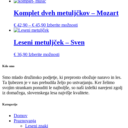
Komplet dveh metuljčkov – Mozart
Cenovni
Ta
€
42,90
–
€
45,90
Izberite možnosti
razpon:
izdelek
od
ima
€ 42,90
več
Leseni metuljček – Sven
do
različic.
€ 45,90
Možnosti
€
36,90
Izberite možnosti
lahko
izberete
na
Kdo smo
strani
izdelka
Smo mlado družinsko podjetje, ki preprosto obožuje naravo in les.
Ta ljubezen je v nas prebudila željo po ustvarjanju. Ker želimo
svojim strankam ponuditi le najboljše, so naši izdelki narejeni zgolj
iz domačega, slovenskega lesa najvišje kvalitete.
Kategorije
Domov
Praznovanja
Leseni znaki