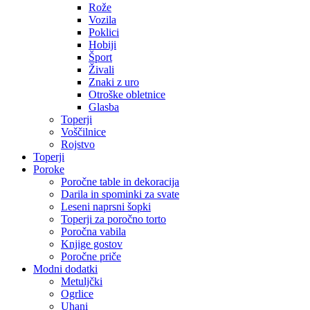
Rože
Vozila
Poklici
Hobiji
Šport
Živali
Znaki z uro
Otroške obletnice
Glasba
Toperji
Voščilnice
Rojstvo
Toperji
Poroke
Poročne table in dekoracija
Darila in spominki za svate
Leseni naprsni šopki
Toperji za poročno torto
Poročna vabila
Knjige gostov
Poročne priče
Modni dodatki
Metuljčki
Ogrlice
Uhani