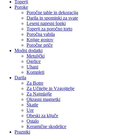
Toperji
Poroke
Poročne table in dekoracija
Darila in spominki za svate
Leseni naprsni šopki
Toperji za poročno torto
Poročna vabila
Knjige gostov
Poročne priče
Modni dodatki
Metuljčki
Ogrlice
Uhani
Kompleti
Darila
Za Botre
Za Učitelje in Vzgojitelje
Za Najmlajše
Okrasni magnetki
Škatle
Ure
Obeski za ključe
Ostalo
Keramične skodelice
Prazniki