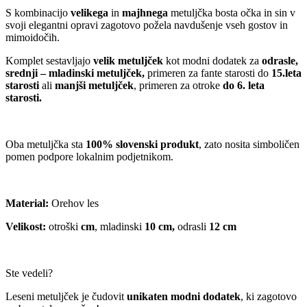
do
S kombinacijo
velikega
in
majhnega
metuljčka bosta očka in sin v
€ 45,90
svoji elegantni opravi zagotovo požela navdušenje vseh gostov in
mimoidočih.
Komplet sestavljajo
velik metuljček
kot modni dodatek za
odrasle,
srednji – mladinski metuljček,
primeren za fante starosti do
15.leta
starosti
ali
manjši metuljček
, primeren za otroke
do 6. leta
starosti.
Oba metuljčka sta
100% slovenski produkt
, zato nosita simboličen
pomen podpore lokalnim podjetnikom.
Material:
Orehov les
Velikost:
otroški
cm
, mladinski
10 cm,
odrasli
12 cm
Ste vedeli?
Leseni metuljček je čudovit
unikaten modni dodatek
, ki zagotovo