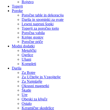
Rojstvo
Toperji
Poroke
Poročne table in dekoracija
Darila in spominki za svate
Leseni naprsni šopki
Toperji za poročno torto
Poročna vabila
Knjige gostov
Poročne priče
Modni dodatki
Metuljčki
Ogrlice
Uhani
Kompleti
Darila
Za Botre
Za Učitelje in Vzgojitelje
Za Najmlajše
Okrasni magnetki
Škatle
Ure
Obeski za ključe
Ostalo
Keramične skodelice