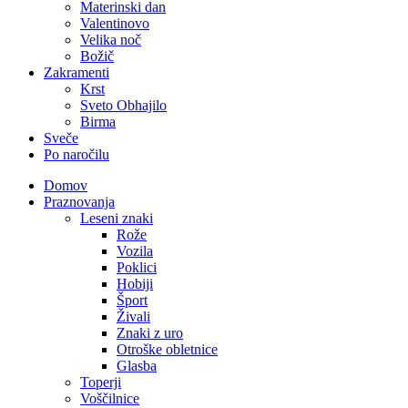
Materinski dan
Valentinovo
Velika noč
Božič
Zakramenti
Krst
Sveto Obhajilo
Birma
Sveče
Po naročilu
Domov
Praznovanja
Leseni znaki
Rože
Vozila
Poklici
Hobiji
Šport
Živali
Znaki z uro
Otroške obletnice
Glasba
Toperji
Voščilnice