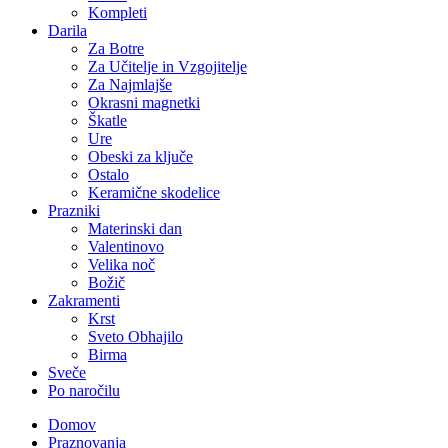
Kompleti
Darila
Za Botre
Za Učitelje in Vzgojitelje
Za Najmlajše
Okrasni magnetki
Škatle
Ure
Obeski za ključe
Ostalo
Keramične skodelice
Prazniki
Materinski dan
Valentinovo
Velika noč
Božič
Zakramenti
Krst
Sveto Obhajilo
Birma
Sveče
Po naročilu
Domov
Praznovanja