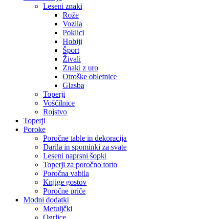
Leseni znaki
Rože
Vozila
Poklici
Hobiji
Šport
Živali
Znaki z uro
Otroške obletnice
Glasba
Toperji
Voščilnice
Rojstvo
Toperji
Poroke
Poročne table in dekoracija
Darila in spominki za svate
Leseni naprsni šopki
Toperji za poročno torto
Poročna vabila
Knjige gostov
Poročne priče
Modni dodatki
Metuljčki
Ogrlice