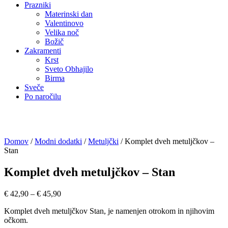
Prazniki
Materinski dan
Valentinovo
Velika noč
Božič
Zakramenti
Krst
Sveto Obhajilo
Birma
Sveče
Po naročilu
Domov
/
Modni dodatki
/
Metuljčki
/ Komplet dveh metuljčkov –
Stan
Komplet dveh metuljčkov – Stan
Cenovni
€
42,90
–
€
45,90
razpon:
Komplet dveh metuljčkov Stan, je namenjen otrokom in njihovim
od
očkom.
€ 42,90