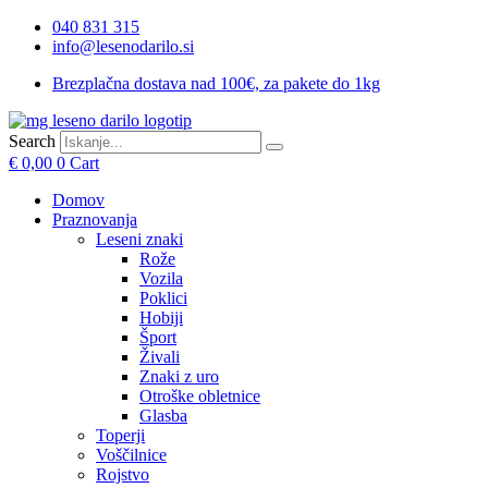
Skip
040 831 315
to
info@lesenodarilo.si
content
Brezplačna dostava nad 100€, za pakete do 1kg
Search
€
0,00
0
Cart
Domov
Praznovanja
Leseni znaki
Rože
Vozila
Poklici
Hobiji
Šport
Živali
Znaki z uro
Otroške obletnice
Glasba
Toperji
Voščilnice
Rojstvo