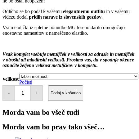
ne bo ostal neopažen!
Odlično se bo podal k vašemu
elegantnemu outfitu
in v vašemu
videzu dodal
pridih narave iz slovenskih gozdov
.
Vsi metuljčki iz spletne ponudbe MG leseno darilo omogočajo
enostavno namestitev z nameščeno elastiko.
Vsak komplet vsebuje metuljček v velikosti za odrasle in metuljček
v otroški ali mladinski velikosti. Prosimo vas, da v spodnje okence
označite željeno velikost metuljčkov v kompletu.
velikost
Počisti
Komplet
dveh
-
+
Dodaj v košarico
metuljčkov
-
Stan
Morda vam bo všeč tudi
količina
Morda vam bo prav tako všeč…