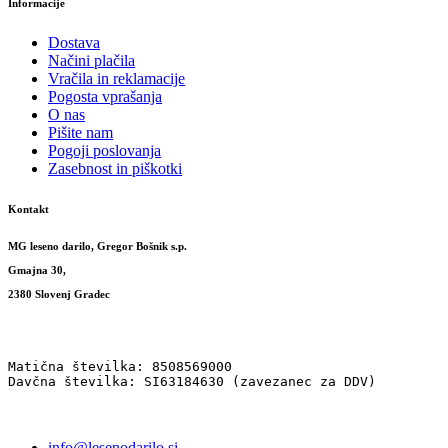
Informacije
Dostava
Načini plačila
Vračila in reklamacije
Pogosta vprašanja
O nas
Pišite nam
Pogoji poslovanja
Zasebnost in piškotki
Kontakt
MG leseno darilo, Gregor Bošnik s.p.
Gmajna 30,
2380 Slovenj Gradec
Matična številka: 8508569000
Davčna številka: SI63184630 (zavezanec za DDV)
info@lesenodarilo.si