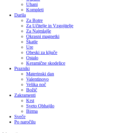
Uhani
Kompleti
Darila
Za Botre
Za Učitelje in Vzgojitelje
Za Najmlajše
Okrasni magnetki
Škatle
Ure
Obeski za ključe
Ostalo
Keramične skodelice
Prazniki
Materinski dan
Valentinovo
Velika noč
Božič
Zakramenti
Krst
Sveto Obhajilo
Birma
Sveče
Po naročilu