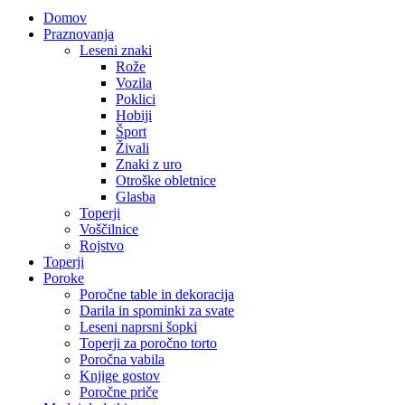
Domov
Praznovanja
Leseni znaki
Rože
Vozila
Poklici
Hobiji
Šport
Živali
Znaki z uro
Otroške obletnice
Glasba
Toperji
Voščilnice
Rojstvo
Toperji
Poroke
Poročne table in dekoracija
Darila in spominki za svate
Leseni naprsni šopki
Toperji za poročno torto
Poročna vabila
Knjige gostov
Poročne priče