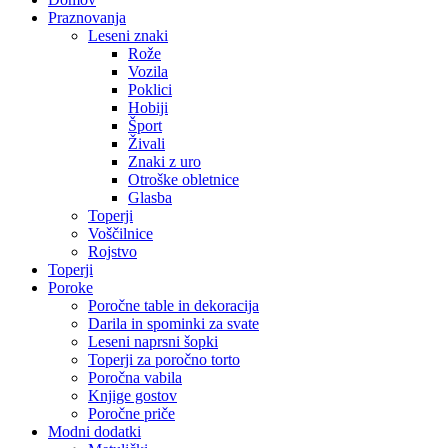
Praznovanja
Leseni znaki
Rože
Vozila
Poklici
Hobiji
Šport
Živali
Znaki z uro
Otroške obletnice
Glasba
Toperji
Voščilnice
Rojstvo
Toperji
Poroke
Poročne table in dekoracija
Darila in spominki za svate
Leseni naprsni šopki
Toperji za poročno torto
Poročna vabila
Knjige gostov
Poročne priče
Modni dodatki