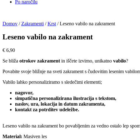
Po naročilu
Domov
/
Zakramenti
/
Krst
/ Leseno vabilo na zakrament
Leseno vabilo na zakrament
€
6,90
Se bliža
otrokov zakrament
in iščete izvirno, unikatno
vabilo
?
Povabite svoje bližnje na sveti zakrament s čudovitim lesenim vabilom
Vabilo lahko personaliziramo s sledečimi elementi;
nagovor,
simpatična personalizirana ilustracija s tekstom,
naslov, ura, lokacija in datum zakramenta,
kontakt za potrditev udeležbe.
Leseno vabilo na zakrament bo povabljenim za vedno ostalo lep spom
Material:
Masiven les