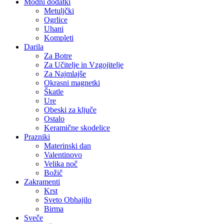
Modni dodatki
Metuljčki
Ogrlice
Uhani
Kompleti
Darila
Za Botre
Za Učitelje in Vzgojitelje
Za Najmlajše
Okrasni magnetki
Škatle
Ure
Obeski za ključe
Ostalo
Keramične skodelice
Prazniki
Materinski dan
Valentinovo
Velika noč
Božič
Zakramenti
Krst
Sveto Obhajilo
Birma
Sveče