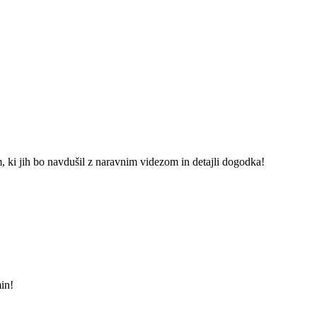
, ki jih bo navdušil z naravnim videzom in detajli dogodka!
in!