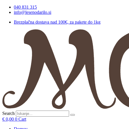
Skip
040 831 315
to
info@lesenodarilo.si
content
Brezplačna dostava nad 100€, za pakete do 1kg
Search
€
0,00
0
Cart
Domov