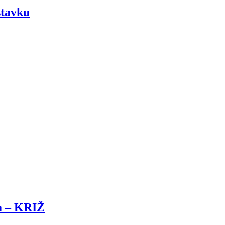
stavku
a – KRIŽ