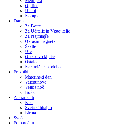
Metuljčki
Ogrlice
Uhani
Kompleti
Darila
Za Botre
Za Učitelje in Vzgojitelje
Za Najmlajše
Okrasni magnetki
Škatle
Ure
Obeski za ključe
Ostalo
Keramične skodelice
Prazniki
Materinski dan
Valentinovo
Velika noč
Božič
Zakramenti
Krst
Sveto Obhajilo
Birma
Sveče
Po naročilu