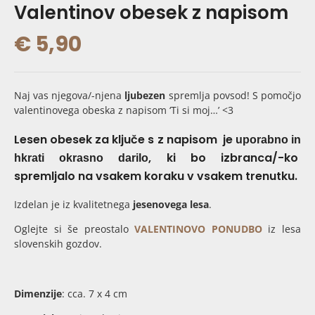
Valentinov obesek z napisom
€
5,90
Naj vas njegova/-njena
ljubezen
spremlja povsod! S pomočjo
valentinovega obeska z napisom ‘Ti si moj…’ <3
Lesen obesek za ključe s z napisom
je
uporabno in
, ki bo izbranca/-ko
hkrati okrasno darilo
spremljalo na vsakem koraku v vsakem trenutku.
Izdelan je iz kvalitetnega
jesenovega lesa
.
Oglejte si še preostalo
VALENTINOVO PONUDBO
iz lesa
slovenskih gozdov.
Dimenzije
: cca. 7 x 4 cm