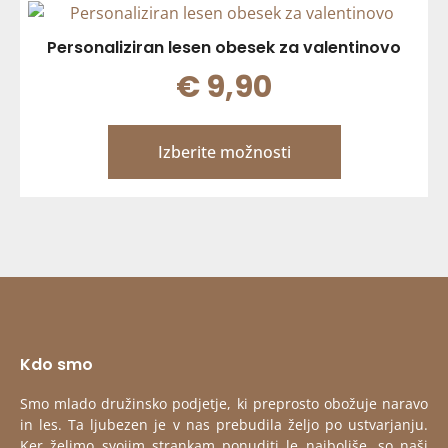
Personaliziran lesen obesek za valentinovo
€
9,90
Izberite možnosti
Kdo smo
Smo mlado družinsko podjetje, ki preprosto obožuje naravo
in les. Ta ljubezen je v nas prebudila željo po ustvarjanju.
Ker želimo svojim strankam ponuditi le najboljše, so naši