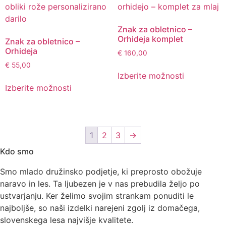
Znak za obletnico –
Orhideja komplet
Znak za obletnico –
Orhideja
€
160,00
€
55,00
Izberite možnosti
Izberite možnosti
1
2
3
→
Kdo smo
Smo mlado družinsko podjetje, ki preprosto obožuje
naravo in les. Ta ljubezen je v nas prebudila željo po
ustvarjanju. Ker želimo svojim strankam ponuditi le
najboljše, so naši izdelki narejeni zgolj iz domačega,
slovenskega lesa najvišje kvalitete.