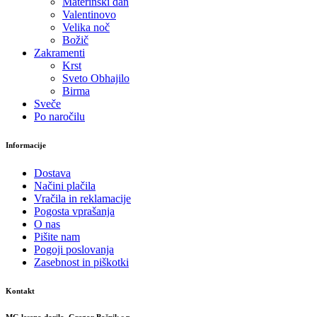
Materinski dan
Valentinovo
Velika noč
Božič
Zakramenti
Krst
Sveto Obhajilo
Birma
Sveče
Po naročilu
Informacije
Dostava
Načini plačila
Vračila in reklamacije
Pogosta vprašanja
O nas
Pišite nam
Pogoji poslovanja
Zasebnost in piškotki
Kontakt
MG leseno darilo, Gregor Bošnik s.p.