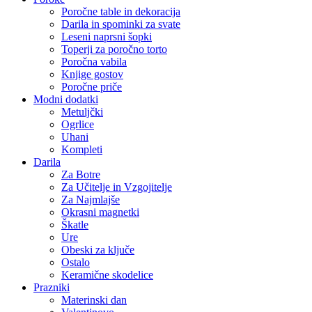
Poročne table in dekoracija
Darila in spominki za svate
Leseni naprsni šopki
Toperji za poročno torto
Poročna vabila
Knjige gostov
Poročne priče
Modni dodatki
Metuljčki
Ogrlice
Uhani
Kompleti
Darila
Za Botre
Za Učitelje in Vzgojitelje
Za Najmlajše
Okrasni magnetki
Škatle
Ure
Obeski za ključe
Ostalo
Keramične skodelice
Prazniki
Materinski dan