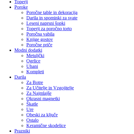
Toperji
Poroke
Poročne table in dekoracija
Darila in spominki za svate
Leseni naprsni šopki
Toperji za poročno torto
Poročna vabila
Knjige gostov
Poročne priče
Modni dodatki
Metuljčki
Ogrlice
Uhani
Kompleti
Darila
Za Botre
Za Učitelje in Vzgojitelje
Za Najmlajše
Okrasni magnetki
Škatle
Ure
Obeski za ključe
Ostalo
Keramične skodelice
Prazniki