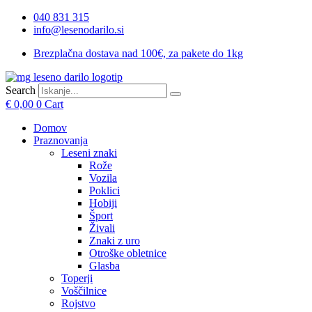
Skip
040 831 315
to
info@lesenodarilo.si
content
Brezplačna dostava nad 100€, za pakete do 1kg
Search
€
0,00
0
Cart
Domov
Praznovanja
Leseni znaki
Rože
Vozila
Poklici
Hobiji
Šport
Živali
Znaki z uro
Otroške obletnice
Glasba
Toperji
Voščilnice
Rojstvo