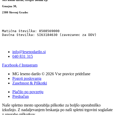
Gmajna 30,
2380 Slovenj Gradec
Matična številka: 8508569000
Davčna številka: SI63184630 (zavezanec za DDV)
info@lesenodarilo.si
040 831 315
Facebook-f
Instagram
MG leseno darilo © 2026 Vse pravice pridržane
Pogoji poslovanja
Zasebnost & Piškotki
Plačilo po povzetju
Predračun
Naše spletno mesto uporablja piškotke za boljšo uporabniško
izkušnjo. Z nadaljevanjem brskanja po naši spletni trgovini soglašate
z uporabo piškotkov.