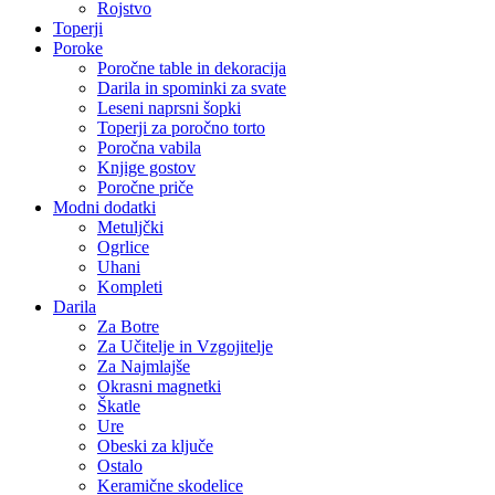
Rojstvo
Toperji
Poroke
Poročne table in dekoracija
Darila in spominki za svate
Leseni naprsni šopki
Toperji za poročno torto
Poročna vabila
Knjige gostov
Poročne priče
Modni dodatki
Metuljčki
Ogrlice
Uhani
Kompleti
Darila
Za Botre
Za Učitelje in Vzgojitelje
Za Najmlajše
Okrasni magnetki
Škatle
Ure
Obeski za ključe
Ostalo
Keramične skodelice