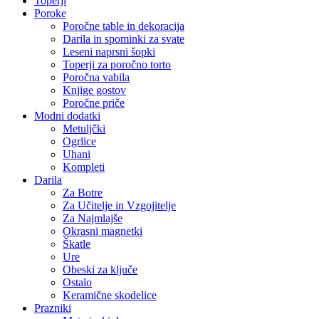
Toperji
Poroke
Poročne table in dekoracija
Darila in spominki za svate
Leseni naprsni šopki
Toperji za poročno torto
Poročna vabila
Knjige gostov
Poročne priče
Modni dodatki
Metuljčki
Ogrlice
Uhani
Kompleti
Darila
Za Botre
Za Učitelje in Vzgojitelje
Za Najmlajše
Okrasni magnetki
Škatle
Ure
Obeski za ključe
Ostalo
Keramične skodelice
Prazniki