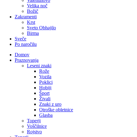
Valentinovo
Velika noč
Božič
Zakramenti
Krst
Sveto Obhajilo
Birma
Sveče
Po naročilu
Domov
Praznovanja
Leseni znaki
Rože
Vozila
Poklici
Hobiji
Šport
Živali
Znaki z uro
Otroške obletnice
Glasba
Toperji
Voščilnice
Rojstvo