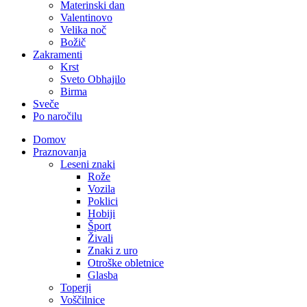
Materinski dan
Valentinovo
Velika noč
Božič
Zakramenti
Krst
Sveto Obhajilo
Birma
Sveče
Po naročilu
Domov
Praznovanja
Leseni znaki
Rože
Vozila
Poklici
Hobiji
Šport
Živali
Znaki z uro
Otroške obletnice
Glasba
Toperji
Voščilnice