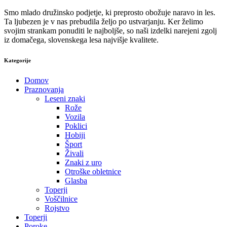
Smo mlado družinsko podjetje, ki preprosto obožuje naravo in les.
Ta ljubezen je v nas prebudila željo po ustvarjanju. Ker želimo
svojim strankam ponuditi le najboljše, so naši izdelki narejeni zgolj
iz domačega, slovenskega lesa najvišje kvalitete.
Kategorije
Domov
Praznovanja
Leseni znaki
Rože
Vozila
Poklici
Hobiji
Šport
Živali
Znaki z uro
Otroške obletnice
Glasba
Toperji
Voščilnice
Rojstvo
Toperji
Poroke