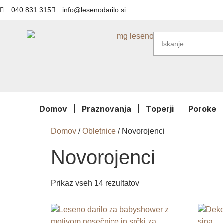
040 831 315
info@lesenodarilo.si
Domov
Praznovanja
Toperji
Poroke
Domov
/
Obletnice
/ Novorojenci
Novorojenci
Prikaz vseh 14 rezultatov