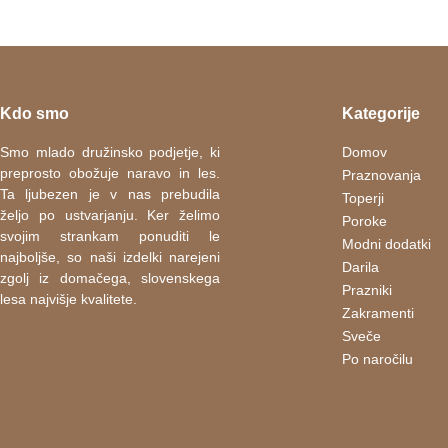
Kdo smo
Kategorije
Smo mlado družinsko podjetje, ki
Domov
preprosto obožuje naravo in les.
Praznovanja
Ta ljubezen je v nas prebudila
Toperji
željo po ustvarjanju. Ker želimo
Poroke
svojim strankam ponuditi le
Modni dodatki
najboljše, so naši izdelki narejeni
Darila
zgolj iz domačega, slovenskega
Prazniki
lesa najvišje kvalitete.
Zakramenti
Sveče
Po naročilu