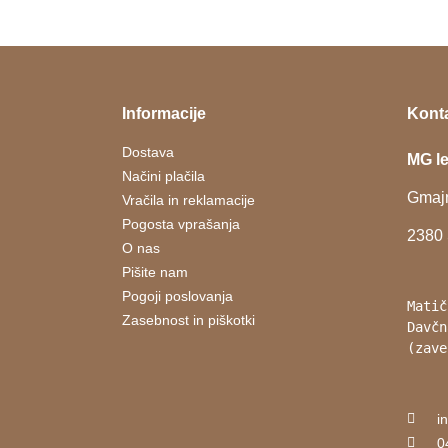
Informacije
Kont
Dostava
MG le
Načini plačila
Gmajn
Vračila in reklamacije
Pogosta vprašanja
2380 
O nas
Pišite nam
Pogoji poslovanja
Matič
Zasebnost in piškotki
Davčn
(zave
i
0