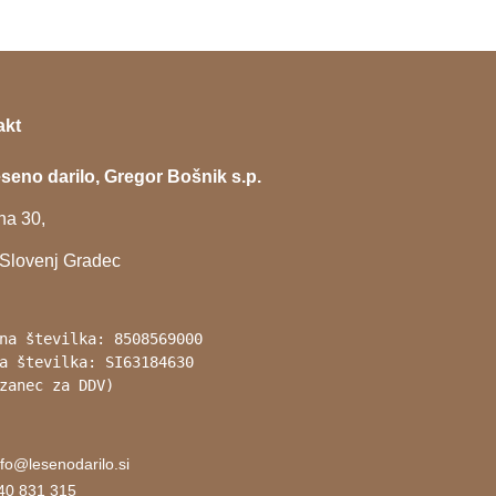
akt
seno darilo, Gregor Bošnik s.p.
a 30,
Slovenj Gradec
na številka: 8508569000
a številka: SI63184630 
zanec za DDV)
nfo@lesenodarilo.si
40 831 315