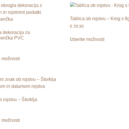
Tablica ob rojstvu – Krog s fi
€
39,90
a dekoracija za
jenčka PVC
Izberite možnosti
e možnosti
 rojstvu – Štorklja
e možnosti