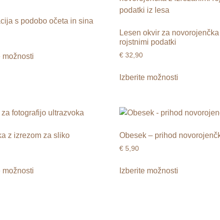
ija s podobo očeta in sina
Lesen okvir za novorojenčka
rojstnimi podatki
€
32,90
e možnosti
Izberite možnosti
a z izrezom za sliko
Obesek – prihod novorojenč
€
5,90
e možnosti
Izberite možnosti