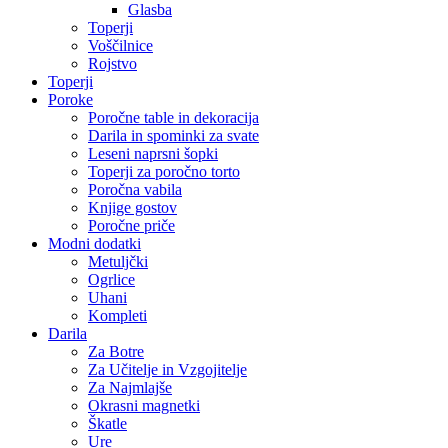
Glasba
Toperji
Voščilnice
Rojstvo
Toperji
Poroke
Poročne table in dekoracija
Darila in spominki za svate
Leseni naprsni šopki
Toperji za poročno torto
Poročna vabila
Knjige gostov
Poročne priče
Modni dodatki
Metuljčki
Ogrlice
Uhani
Kompleti
Darila
Za Botre
Za Učitelje in Vzgojitelje
Za Najmlajše
Okrasni magnetki
Škatle
Ure