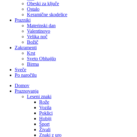
Obeski za ključe
Ostalo
Keramične skodelice
Prazniki
Materinski dan
Valentinovo
Velika noč
Božič
Zakramenti
Krst
Sveto Obhajilo
Birma
Sveče
Po naročilu
Domov
Praznovanja
Leseni znaki
Rože
Vozila
Poklici
Hobiji
Šport
Živali
Znaki z uro