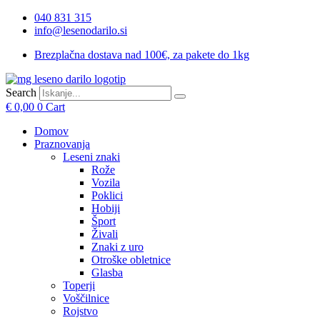
Skip
040 831 315
to
info@lesenodarilo.si
content
Brezplačna dostava nad 100€, za pakete do 1kg
Search
€
0,00
0
Cart
Domov
Praznovanja
Leseni znaki
Rože
Vozila
Poklici
Hobiji
Šport
Živali
Znaki z uro
Otroške obletnice
Glasba
Toperji
Voščilnice
Rojstvo