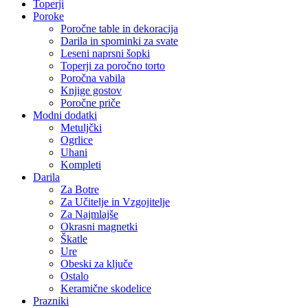
Toperji
Poroke
Poročne table in dekoracija
Darila in spominki za svate
Leseni naprsni šopki
Toperji za poročno torto
Poročna vabila
Knjige gostov
Poročne priče
Modni dodatki
Metuljčki
Ogrlice
Uhani
Kompleti
Darila
Za Botre
Za Učitelje in Vzgojitelje
Za Najmlajše
Okrasni magnetki
Škatle
Ure
Obeski za ključe
Ostalo
Keramične skodelice
Prazniki