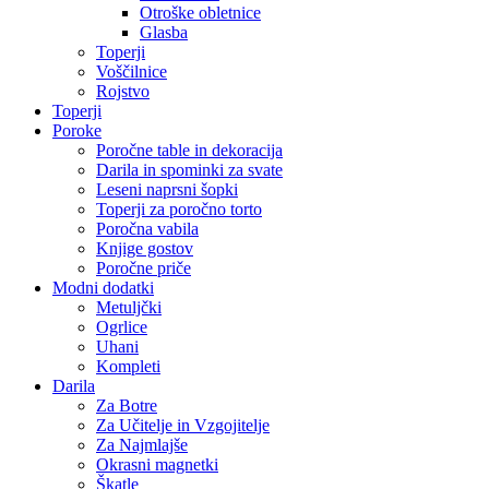
Otroške obletnice
Glasba
Toperji
Voščilnice
Rojstvo
Toperji
Poroke
Poročne table in dekoracija
Darila in spominki za svate
Leseni naprsni šopki
Toperji za poročno torto
Poročna vabila
Knjige gostov
Poročne priče
Modni dodatki
Metuljčki
Ogrlice
Uhani
Kompleti
Darila
Za Botre
Za Učitelje in Vzgojitelje
Za Najmlajše
Okrasni magnetki
Škatle