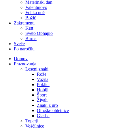
Materinski dan
Valentinovo
Velika noč
Božič
Zakramenti
Krst
Sveto Obhajilo
Birma
Sveče
Po naročilu
Domov
Praznovanja
Leseni znaki
Rože
Vozila
Poklici
Hobiji
Šport
Živali
Znaki z uro
Otroške obletnice
Glasba
Toperji
Voščilnice