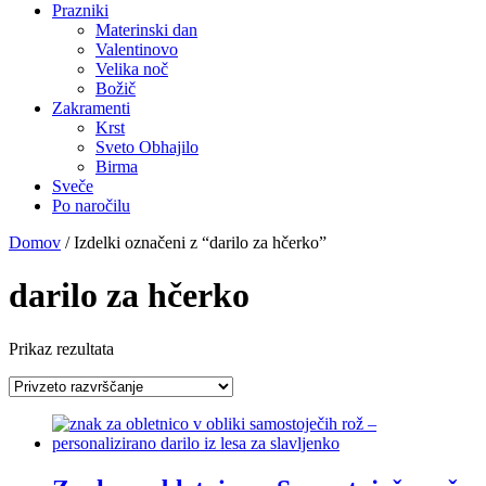
Prazniki
Materinski dan
Valentinovo
Velika noč
Božič
Zakramenti
Krst
Sveto Obhajilo
Birma
Sveče
Po naročilu
Domov
/ Izdelki označeni z “darilo za hčerko”
darilo za hčerko
Prikaz rezultata