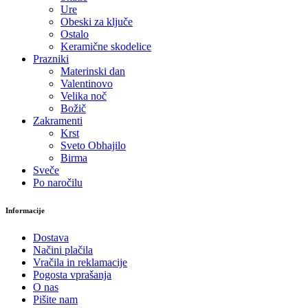
Ure
Obeski za ključe
Ostalo
Keramične skodelice
Prazniki
Materinski dan
Valentinovo
Velika noč
Božič
Zakramenti
Krst
Sveto Obhajilo
Birma
Sveče
Po naročilu
Informacije
Dostava
Načini plačila
Vračila in reklamacije
Pogosta vprašanja
O nas
Pišite nam