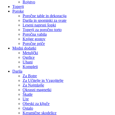
Rojstvo
Toperji
Poroke
Poročne table in dekoracija
Darila in spominki za svate
Leseni naprsni šopki
Toperji za poročno torto
Poročna vabila
Knjige gostov
Poročne priče
Modni dodatki
Metuljčki
Ogrlice
Uhani
Kompleti
Darila
Za Botre
Za Učitelje in Vzgojitelje
Za Najmlajše
Okrasni magnetki
Škatle
Ure
Obeski za ključe
Ostalo
Keramične skodelice