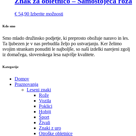
Znak za obletnico – Samostoječa roža
€
54,90
Izberite možnosti
Kdo smo
Smo mlado družinsko podjetje, ki preprosto obožuje naravo in les.
Ta ljubezen je v nas prebudila željo po ustvarjanju. Ker želimo
svojim strankam ponuditi le najboljše, so naši izdelki narejeni zgolj
iz domačega, slovenskega lesa najvišje kvalitete.
Kategorije
Domov
Praznovanja
Leseni znaki
Rože
Vozila
Poklici
Hobiji
Šport
Živali
Znaki z uro
Otroške obletnice