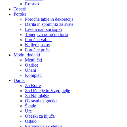
Rojstvo
Toperji
Poroke
Poročne table in dekoracija
Darila in spominki za svate
Leseni naprsni šopki
Toperji za poročno torto
Poročna vabila
Knjige gostov
Poročne priče
Modni dodatki
Metuljčki
Ogrlice
Uhani
Kompleti
Darila
Za Botre
Za Učitelje in Vzgojitelje
Za Najmlajše
Okrasni magnetki
Škatle
Ure
Obeski za ključe
Ostalo
Keramične skodelice