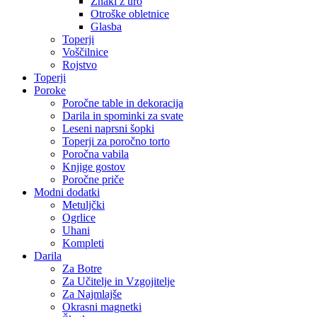
Znaki z uro
Otroške obletnice
Glasba
Toperji
Voščilnice
Rojstvo
Toperji
Poroke
Poročne table in dekoracija
Darila in spominki za svate
Leseni naprsni šopki
Toperji za poročno torto
Poročna vabila
Knjige gostov
Poročne priče
Modni dodatki
Metuljčki
Ogrlice
Uhani
Kompleti
Darila
Za Botre
Za Učitelje in Vzgojitelje
Za Najmlajše
Okrasni magnetki