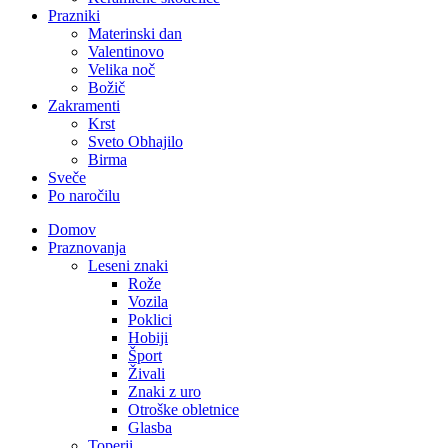
Prazniki
Materinski dan
Valentinovo
Velika noč
Božič
Zakramenti
Krst
Sveto Obhajilo
Birma
Sveče
Po naročilu
Domov
Praznovanja
Leseni znaki
Rože
Vozila
Poklici
Hobiji
Šport
Živali
Znaki z uro
Otroške obletnice
Glasba
Toperji