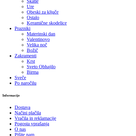
Škatle
Ure
Obeski za ključe
Ostalo
Keramične skodelice
Prazniki
Materinski dan
Valentinovo
Velika noč
Božič
Zakramenti
Krst
Sveto Obhajilo
Birma
Sveče
Po naročilu
Informacije
Dostava
Načini plačila
Vračila in reklamacije
Pogosta vprašanja
O nas
Pišite nam