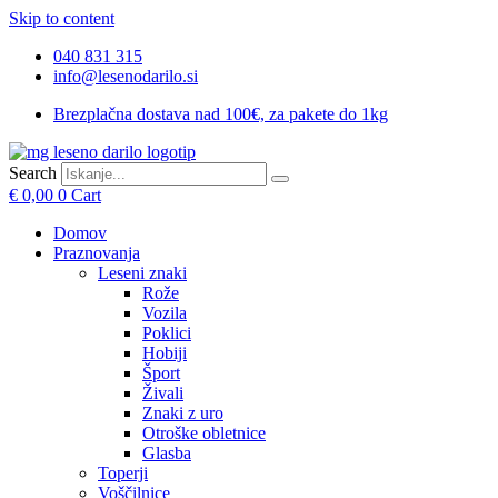
Skip to content
040 831 315
info@lesenodarilo.si
Brezplačna dostava nad 100€, za pakete do 1kg
Search
€
0,00
0
Cart
Domov
Praznovanja
Leseni znaki
Rože
Vozila
Poklici
Hobiji
Šport
Živali
Znaki z uro
Otroške obletnice
Glasba
Toperji
Voščilnice