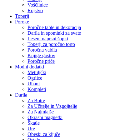
Voščilnice
Rojstvo
Toperji
Poroke
Poročne table in dekoracija
Darila in spominki za svate
Leseni naprsni šopki
Toperji za poročno torto
Poročna vabila
Knjige gostov
Poročne priče
Modni dodatki
Metuljčki
Ogrlice
Uhani
Kompleti
Darila
Za Botre
Za Učitelje in Vzgojitelje
Za Najmlajše
Okrasni magnetki
Škatle
Ure
Obeski za ključe
Ostalo