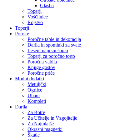
Glasba
Toperji
Voščilnice
Rojstvo
Toperji
Poroke
Poročne table in dekoracija
Darila in spominki za svate
Leseni naprsni šopki
Toperji za poročno torto
Poročna vabila
Knjige gostov
Poročne priče
Modni dodatki
Metuljčki
Ogrlice
Uhani
Kompleti
Darila
Za Botre
Za Učitelje in Vzgojitelje
Za Najmlajše
Okrasni magnetki
Škatle