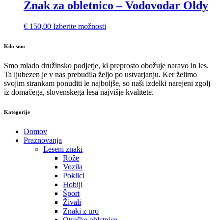
Znak za obletnico – Vodovodar Oldy
€
150,00
Izberite možnosti
Kdo smo
Smo mlado družinsko podjetje, ki preprosto obožuje naravo in les.
Ta ljubezen je v nas prebudila željo po ustvarjanju. Ker želimo
svojim strankam ponuditi le najboljše, so naši izdelki narejeni zgolj
iz domačega, slovenskega lesa najvišje kvalitete.
Kategorije
Domov
Praznovanja
Leseni znaki
Rože
Vozila
Poklici
Hobiji
Šport
Živali
Znaki z uro
Otroške obletnice