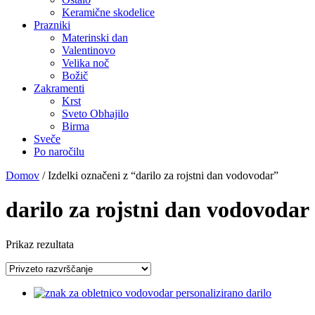
Keramične skodelice
Prazniki
Materinski dan
Valentinovo
Velika noč
Božič
Zakramenti
Krst
Sveto Obhajilo
Birma
Sveče
Po naročilu
Domov
/ Izdelki označeni z “darilo za rojstni dan vodovodar”
darilo za rojstni dan vodovodar
Prikaz rezultata