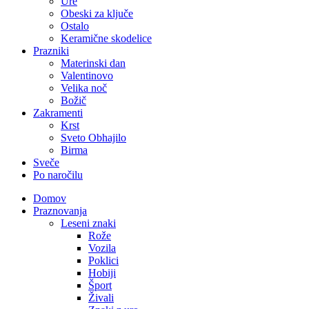
Ure
Obeski za ključe
Ostalo
Keramične skodelice
Prazniki
Materinski dan
Valentinovo
Velika noč
Božič
Zakramenti
Krst
Sveto Obhajilo
Birma
Sveče
Po naročilu
Domov
Praznovanja
Leseni znaki
Rože
Vozila
Poklici
Hobiji
Šport
Živali