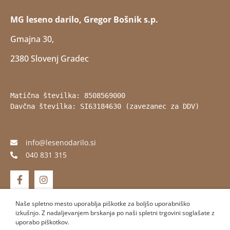
MG leseno darilo, Gregor Bošnik s.p.
Gmajna 30,
2380 Slovenj Gradec
Matična številka: 8508569000
Davčna številka: SI63184630 (zavezanec za DDV)
info@lesenodarilo.si
040 831 315
Naše spletno mesto uporablja piškotke za boljšo uporabniško
izkušnjo. Z nadaljevanjem brskanja po naši spletni trgovini soglašate z
uporabo piškotkov.