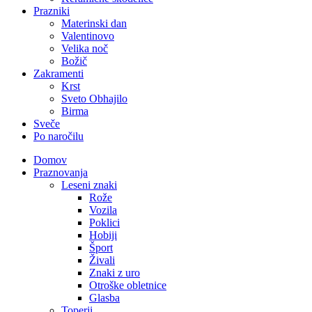
Prazniki
Materinski dan
Valentinovo
Velika noč
Božič
Zakramenti
Krst
Sveto Obhajilo
Birma
Sveče
Po naročilu
Domov
Praznovanja
Leseni znaki
Rože
Vozila
Poklici
Hobiji
Šport
Živali
Znaki z uro
Otroške obletnice
Glasba
Toperji