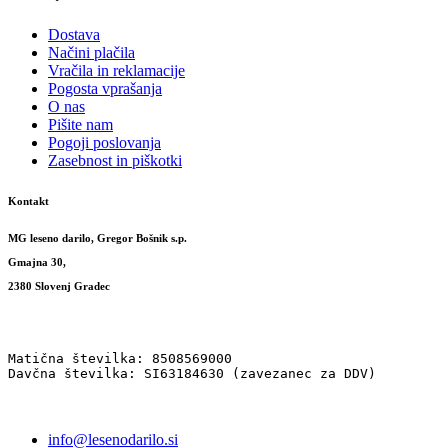
Dostava
Načini plačila
Vračila in reklamacije
Pogosta vprašanja
O nas
Pišite nam
Pogoji poslovanja
Zasebnost in piškotki
Kontakt
MG leseno darilo, Gregor Bošnik s.p.
Gmajna 30,
2380 Slovenj Gradec
Matična številka: 8508569000
Davčna številka: SI63184630 (zavezanec za DDV)
info@lesenodarilo.si