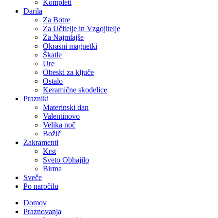
Kompleti
Darila
Za Botre
Za Učitelje in Vzgojitelje
Za Najmlajše
Okrasni magnetki
Škatle
Ure
Obeski za ključe
Ostalo
Keramične skodelice
Prazniki
Materinski dan
Valentinovo
Velika noč
Božič
Zakramenti
Krst
Sveto Obhajilo
Birma
Sveče
Po naročilu
Domov
Praznovanja