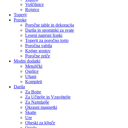
Voščilnice
Rojstvo
Toperji
Poroke
Poročne table in dekoracija
Darila in spominki za svate
Leseni naprsni šopki
Toperji za poročno torto
Poročna vabila
Knjige gostov
Poročne priče
Modni dodatki
Metuljčki
Ogrlice
Uhani
Kompleti
Darila
Za Botre
Za Učitelje in Vzgojitelje
Za Najmlajše
Okrasni magnetki
Škatle
Ure
Obeski za ključe
Ostalo