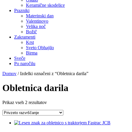
Keramične skodelice
Prazniki
Materinski dan
Valentinovo
Velika noč
Božič
Zakramenti
Krst
Sveto Obhajilo
Birma
Sveče
Po naročilu
Domov
/ Izdelki označeni z “Obletnica darila”
Obletnica darila
Prikaz vseh 2 rezultatov