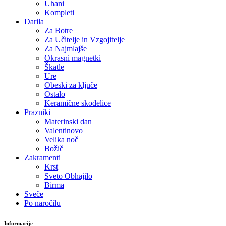
Uhani
Kompleti
Darila
Za Botre
Za Učitelje in Vzgojitelje
Za Najmlajše
Okrasni magnetki
Škatle
Ure
Obeski za ključe
Ostalo
Keramične skodelice
Prazniki
Materinski dan
Valentinovo
Velika noč
Božič
Zakramenti
Krst
Sveto Obhajilo
Birma
Sveče
Po naročilu
Informacije