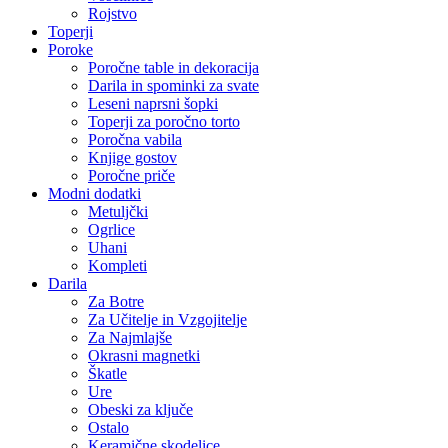
Rojstvo
Toperji
Poroke
Poročne table in dekoracija
Darila in spominki za svate
Leseni naprsni šopki
Toperji za poročno torto
Poročna vabila
Knjige gostov
Poročne priče
Modni dodatki
Metuljčki
Ogrlice
Uhani
Kompleti
Darila
Za Botre
Za Učitelje in Vzgojitelje
Za Najmlajše
Okrasni magnetki
Škatle
Ure
Obeski za ključe
Ostalo
Keramične skodelice