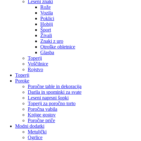
Leseni znaki
Rože
Vozila
Poklici
Hobiji
Šport
Živali
Znaki z uro
Otroške obletnice
Glasba
Toperji
Voščilnice
Rojstvo
Toperji
Poroke
Poročne table in dekoracija
Darila in spominki za svate
Leseni naprsni šopki
Toperji za poročno torto
Poročna vabila
Knjige gostov
Poročne priče
Modni dodatki
Metuljčki
Ogrlice