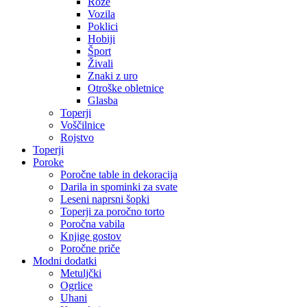
Rože
Vozila
Poklici
Hobiji
Šport
Živali
Znaki z uro
Otroške obletnice
Glasba
Toperji
Voščilnice
Rojstvo
Toperji
Poroke
Poročne table in dekoracija
Darila in spominki za svate
Leseni naprsni šopki
Toperji za poročno torto
Poročna vabila
Knjige gostov
Poročne priče
Modni dodatki
Metuljčki
Ogrlice
Uhani