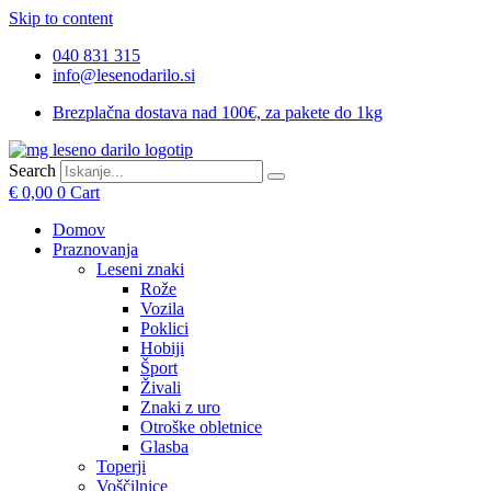
Skip to content
040 831 315
info@lesenodarilo.si
Brezplačna dostava nad 100€, za pakete do 1kg
Search
€
0,00
0
Cart
Domov
Praznovanja
Leseni znaki
Rože
Vozila
Poklici
Hobiji
Šport
Živali
Znaki z uro
Otroške obletnice
Glasba
Toperji
Voščilnice