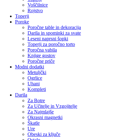
Voščilnice
Rojstvo
Toperji
Poroke
Poročne table in dekoracija
Darila in spominki za svate
Leseni naprsni šopki
Toperji za poročno torto
Poročna vabila
Knjige gostov
Poročne priče
Modni dodatki
Metuljčki
Ogrlice
Uhani
Kompleti
Darila
Za Botre
Za Učitelje in Vzgojitelje
Za Najmlajše
Okrasni magnetki
Škatle
Ure
Obeski za ključe
Ostalo