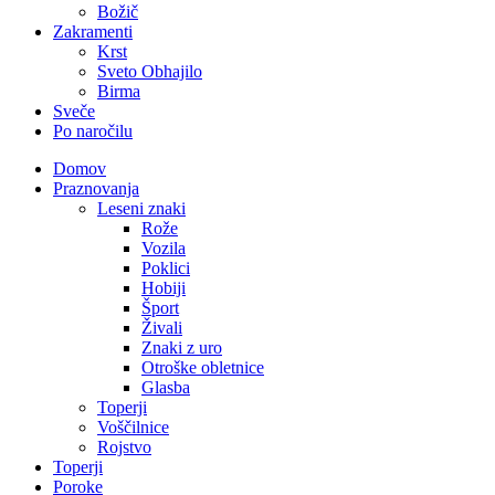
Božič
Zakramenti
Krst
Sveto Obhajilo
Birma
Sveče
Po naročilu
Domov
Praznovanja
Leseni znaki
Rože
Vozila
Poklici
Hobiji
Šport
Živali
Znaki z uro
Otroške obletnice
Glasba
Toperji
Voščilnice
Rojstvo
Toperji
Poroke