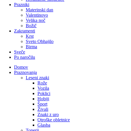
Prazniki
Materinski dan
Valentinovo
Velika noč
Božič
Zakramenti
Krst
Sveto Obhajilo
Birma
Sveče
Po naročilu
Domov
Praznovanja
Leseni znaki
Rože
Vozila
Poklici
Hobiji
Šport
Živali
Znaki z uro
Otroške obletnice
Glasba
Toperji