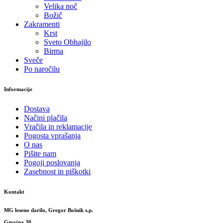
Velika noč
Božič
Zakramenti
Krst
Sveto Obhajilo
Birma
Sveče
Po naročilu
Informacije
Dostava
Načini plačila
Vračila in reklamacije
Pogosta vprašanja
O nas
Pišite nam
Pogoji poslovanja
Zasebnost in piškotki
Kontakt
MG leseno darilo, Gregor Bošnik s.p.
Gmajna 30,