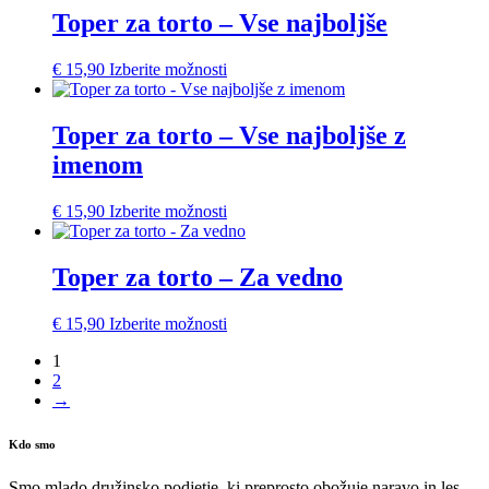
Toper za torto – Vse najboljše
€
15,90
Izberite možnosti
Toper za torto – Vse najboljše z
imenom
€
15,90
Izberite možnosti
Toper za torto – Za vedno
€
15,90
Izberite možnosti
1
2
→
Kdo smo
Smo mlado družinsko podjetje, ki preprosto obožuje naravo in les.