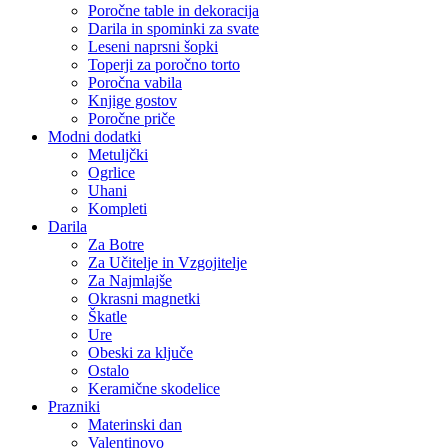
Poročne table in dekoracija
Darila in spominki za svate
Leseni naprsni šopki
Toperji za poročno torto
Poročna vabila
Knjige gostov
Poročne priče
Modni dodatki
Metuljčki
Ogrlice
Uhani
Kompleti
Darila
Za Botre
Za Učitelje in Vzgojitelje
Za Najmlajše
Okrasni magnetki
Škatle
Ure
Obeski za ključe
Ostalo
Keramične skodelice
Prazniki
Materinski dan
Valentinovo