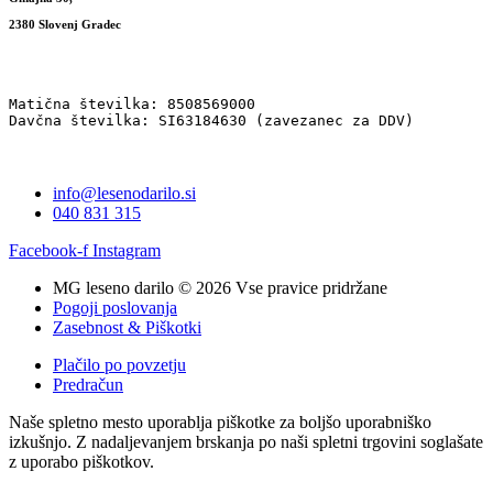
2380 Slovenj Gradec
Matična številka: 8508569000
Davčna številka: SI63184630 (zavezanec za DDV)
info@lesenodarilo.si
040 831 315
Facebook-f
Instagram
MG leseno darilo © 2026 Vse pravice pridržane
Pogoji poslovanja
Zasebnost & Piškotki
Plačilo po povzetju
Predračun
Naše spletno mesto uporablja piškotke za boljšo uporabniško
izkušnjo. Z nadaljevanjem brskanja po naši spletni trgovini soglašate
z uporabo piškotkov.