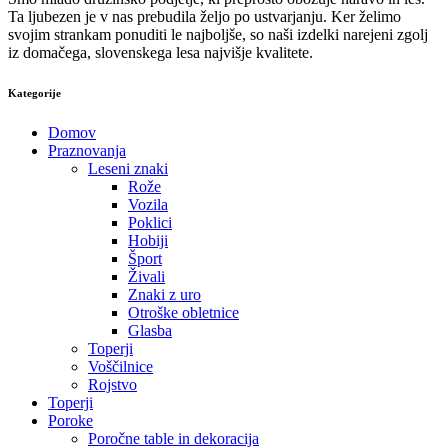
Ta ljubezen je v nas prebudila željo po ustvarjanju. Ker želimo
svojim strankam ponuditi le najboljše, so naši izdelki narejeni zgolj
iz domačega, slovenskega lesa najvišje kvalitete.
Kategorije
Domov
Praznovanja
Leseni znaki
Rože
Vozila
Poklici
Hobiji
Šport
Živali
Znaki z uro
Otroške obletnice
Glasba
Toperji
Voščilnice
Rojstvo
Toperji
Poroke
Poročne table in dekoracija