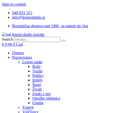
Skip to content
040 831 315
info@lesenodarilo.si
Brezplačna dostava nad 100€, za pakete do 1kg
Search
€
0,00
0
Cart
Domov
Praznovanja
Leseni znaki
Rože
Vozila
Poklici
Hobiji
Šport
Živali
Znaki z uro
Otroške obletnice
Glasba
Toperji
Voščilnice