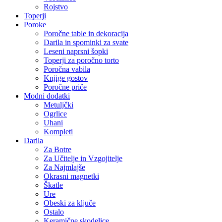
Rojstvo
Toperji
Poroke
Poročne table in dekoracija
Darila in spominki za svate
Leseni naprsni šopki
Toperji za poročno torto
Poročna vabila
Knjige gostov
Poročne priče
Modni dodatki
Metuljčki
Ogrlice
Uhani
Kompleti
Darila
Za Botre
Za Učitelje in Vzgojitelje
Za Najmlajše
Okrasni magnetki
Škatle
Ure
Obeski za ključe
Ostalo
Keramične skodelice