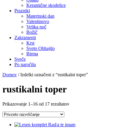
Keramične skodelice
Prazniki
Materinski dan
Valentinovo
Velika noč
Božič
Zakramenti
Krst
Sveto Obhajilo
Birma
Sveče
Po naročilu
Domov
/ Izdelki označeni z “rustikalni toper”
rustikalni toper
Prikazovanje 1–16 od 17 rezultatov