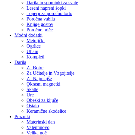
Darila in spominki za svate
Leseni naprsni šopki
Toperji za poročno torto
Poročna vabila
Knjige gostov
Poročne priče
Modni dodatki
Metuljčki
Ogrlice
Uhani
Kompleti
Darila
Za Botre
Za Učitelje in Vzgojitelje
Za Najmlajše
Okrasni magnetki
Škatle
Ure
Obeski za ključe
Ostalo
Keramične skodelice
Prazniki
Materinski dan
Valentinovo
Velika noč